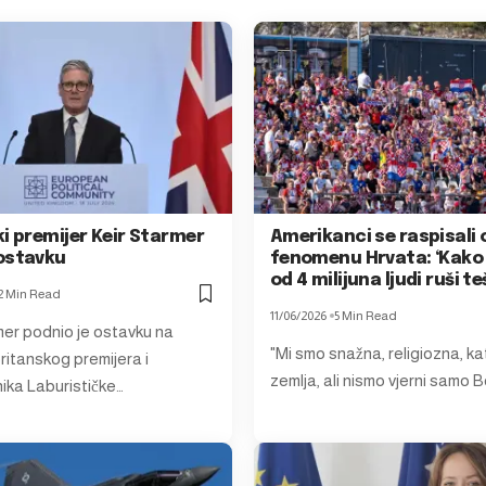
i premijer Keir Starmer
Amerikanci se raspisali 
ostavku
fenomenu Hrvata: ‘Kako
od 4 milijuna ljudi ruši t
2 Min Read
11/06/2026
5 Min Read
mer podnio je ostavku na
"Mi smo snažna, religiozna, ka
ritanskog premijera i
zemlja, ali nismo vjerni samo 
ika Laburističke…