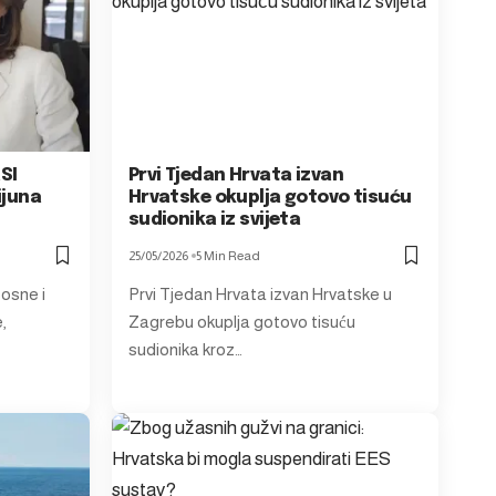
aSI
Prvi Tjedan Hrvata izvan
ijuna
Hrvatske okuplja gotovo tisuću
sudionika iz svijeta
25/05/2026
5 Min Read
Bosne i
Prvi Tjedan Hrvata izvan Hrvatske u
,
Zagrebu okuplja gotovo tisuću
sudionika kroz…