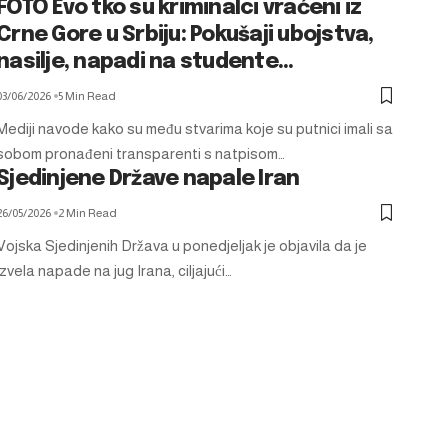
FOTO Evo tko su kriminalci vraćeni iz
Crne Gore u Srbiju: Pokušaji ubojstva,
nasilje, napadi na studente…
03/06/2026
5 Min Read
Mediji navode kako su među stvarima koje su putnici imali sa
sobom pronađeni transparenti s natpisom…
Sjedinjene Države napale Iran
26/05/2026
2 Min Read
Vojska Sjedinjenih Država u ponedjeljak je objavila da je
izvela napade na jug Irana, ciljajući…