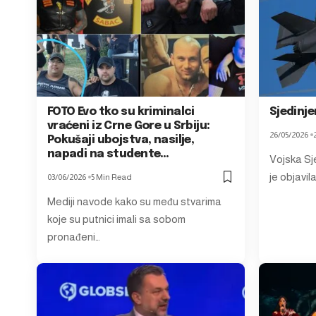
FOTO Evo tko su kriminalci
Sjedinje
vraćeni iz Crne Gore u Srbiju:
26/05/2026
Pokušaji ubojstva, nasilje,
napadi na studente…
Vojska Sj
je objavil
03/06/2026
5 Min Read
Mediji navode kako su među stvarima
koje su putnici imali sa sobom
pronađeni…