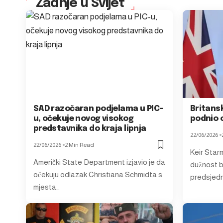
Zadnje u Svijet
SAD razočaran podjelama u PIC-
Britansk
u, očekuje novog visokog
podnio 
predstavnika do kraja lipnja
22/06/2026
22/06/2026
2 Min Read
Keir Star
Američki State Department izjavio je da
dužnost b
očekuju odlazak Christiana Schmidta s
predsjedn
mjesta…