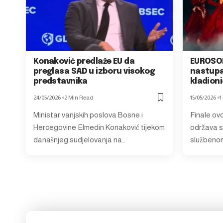
Konaković predlaže EU da
EUROSON
preglasa SAD u izboru visokog
nastupaj
predstavnika
kladion
24/05/2026
2 Min Read
15/05/2026
1
Ministar vanjskih poslova Bosne i
Finale ov
Hercegovine Elmedin Konaković tijekom
održava s
današnjeg sudjelovanja na…
službenom