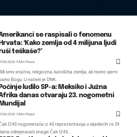
Amerikanci se raspisali o fenomenu
Hrvata: ‘Kako zemlja od 4 milijuna ljudi
ruši teškaše?’
11/06/2026
5 Min Read
"Mi smo snažna, religiozna, katolička zemlja, ali nismo vjerni
samo Bogu. U našem je DNK…
Počinje ludilo SP-a: Meksiko i Južna
Afrika danas otvaraju 23. nogometni
Mundijal
11/06/2026
3 Min Read
Čak 1248 nogometaša iz 48 reprezentacija u sljedećih će 39
dana odmjeravati snage Čak 1248…