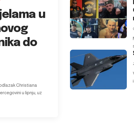
jelama u
novog
nika do
 odlazak Christiana
rcegovini u lipnju, uz