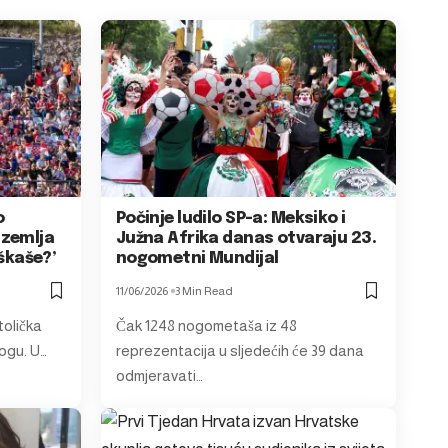
o
Počinje ludilo SP-a: Meksiko i
 zemlja
Južna Afrika danas otvaraju 23.
eškaše?’
nogometni Mundijal
11/06/2026
3 Min Read
tolička
Čak 1248 nogometaša iz 48
Bogu. U…
reprezentacija u sljedećih će 39 dana
odmjeravati…