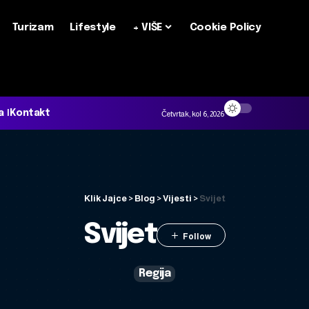
Turizam
Lifestyle
+ VIŠE
Cookie Policy
a
Kontakt
Četvrtak, kol 6, 2026
Klik Jajce
>
Blog
>
Vijesti
>
Svijet
Svijet
Regija