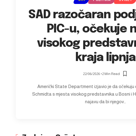
SAD razočaran pod
PIC-u, očekuje 
visokog predstav
kraja lipnja
22/06/2026
2 Min Read
Američki State Department izjavio je da očekuju
Schmidta s mjesta visokog predstavnika u Bosni i He
najavu da bi njegov…