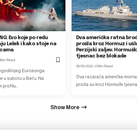
G: Evo koje po redu
Dva američka ratna bro
u Lelek i kako stoje na
prošla kroz Hormuz i ušl
icama
Perzijski zaljev. Hormušk
tjesnac bez blokade
 Min Read
05/05/2026
2 Min Read
ogodišnjeg Eurosonga
Dva razarača američke morna
e u subotu u Beču. Na
prošla su kroz Hormuški tjesnac
 profilu…
Show More