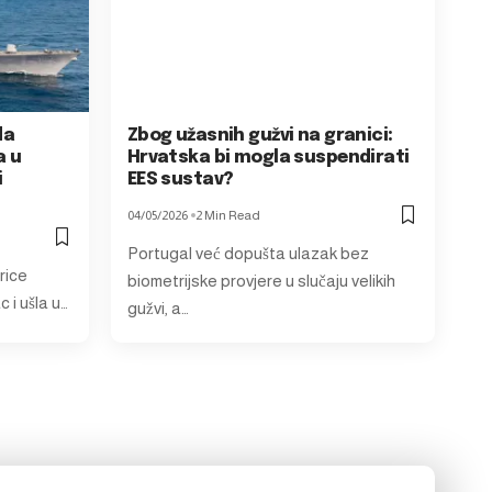
da
Zbog užasnih gužvi na granici:
a u
Hrvatska bi mogla suspendirati
i
EES sustav?
04/05/2026
2 Min Read
Portugal već dopušta ulazak bez
rice
biometrijske provjere u slučaju velikih
 i ušla u…
gužvi, a…