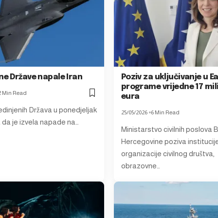
ne Države napale Iran
Poziv za uključivanje u E
programe vrijedne 17 mil
2 Min Read
eura
edinjenih Država u ponedjeljak
25/05/2026
6 Min Read
a da je izvela napade na…
Ministarstvo civilnih poslova 
Hercegovine poziva institucije
organizacije civilnog društva,
obrazovne…