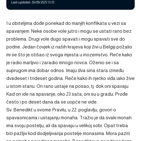
Last updated: 26/09/2025 13:33
I u obiteljima dođe ponekad do manjih konflikata u vezi sa
spavanjem. Neke osobe vole jutro i mogu se ustati rano bez
problema. Drugi vole dugo spavati i mogu spavati sve do
podne. Jedan čovjek iz naših krajeva koji živi u Belgiji požalio
mi se što je otišao iz svoga mjesta u inozemstvo. Reče kako
je radio marljivo i zaradio mnogo novca. Oženio se i sa
suprugom ima dobar odnos. Imaju dva sina stara između
dvadeset i trideset godina. Reče kako ih rijetko viđa iako žive
u istom stanu. On rano ustaje na posao, tj. dok oni spavaju.
Kad on ide na spavanje, oko 23 sata, oni su u gradu. Prođe
često i po deset dana da se uopće ne vide.
Sv. Benedikt u svome Pravilu, u 22. poglavlju, govori o
spavaonicama i ustajanju monaha. Tražio je da svaki monah
ima svoju postelju, ali da spavaju u velikoj sobi. Opat treba
biti pažljiv kod dodjeljivanja postelje monasima. Mora paziti