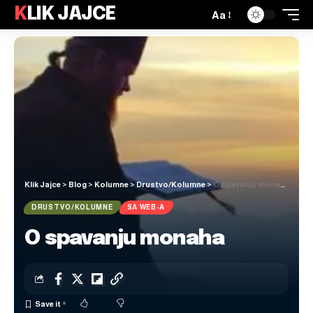
KLIK JAJCE
Aa
Klik Jajce
>
Blog
>
Kolumne
>
Drustvo/Kolumne
>
O spavanju monaha
DRUSTVO/KOLUMNE
SA WEB-A
O spavanju monaha