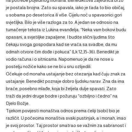
na potrebe pojedinog monaha. Benediktova zajednica brzo
je postala brojna. Zato su spavala, iako je tada to bio običaj,
u sobama po desetorica ili više. Cijelu noć u spavaonici gori
svjetiljka. Bilo je više razloga za to. A jedan se odnosio na
tumačenje teksta iz Lukina evanđelja: “Neka vam bokovi budu
opasani, a svjetiljke zapaljene. I budite slični ljudima što
čekaju svoga gospodara kad se vraća sa svadbe, da mu
odmah otvore čim dođe i pokuca” (Lk 12,35-36). Benedikt je
vodio računa i o sitnicama. Napomenuo je da ne nose u
postelju nožiće kako se ne bi u snu ozlijedili.
Očekuje od monaha ustajanje bez otezanja kad čuju znak za
ustajanje. Benedikt poznaje dobro ljudsku narav. Zna da ima
braće, posebno mlađe, koja bi željela dulje spavati. Zato
traži da jedni druge bodre i požuruju “ozbiljno i čedno” na
Djelo Božje.
Tijekom povijesti monaštva odnos prema ćeliji (sobi) bio je
različit. U počecima monaštva svaki pustinjak, a i monah, imao
je svoj prostor. Taj prostor smatrao se važnim za sabranost i