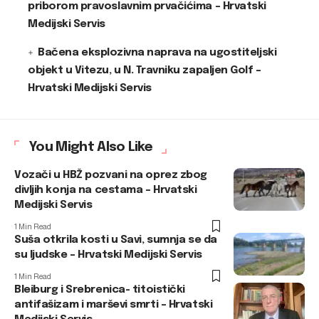
priborom pravoslavnim prvačićima – Hrvatski
Medijski Servis
Bačena eksplozivna naprava na ugostiteljski
objekt u Vitezu, u N. Travniku zapaljen Golf –
Hrvatski Medijski Servis
You Might Also Like
Vozači u HBŽ pozvani na oprez zbog
divljih konja na cestama – Hrvatski
Medijski Servis
1 Min Read
Suša otkrila kosti u Savi, sumnja se da
su ljudske – Hrvatski Medijski Servis
1 Min Read
Bleiburg i Srebrenica- titoistički
antifašizam i marševi smrti – Hrvatski