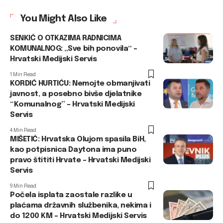
You Might Also Like
SENKIĆ O OTKAZIMA RADNICIMA
KOMUNALNOG: „Sve bih ponovila“ –
Hrvatski Medijski Servis
1 Min Read
KORDIĆ HURTIĆU: Nemojte obmanjivati
javnost, a posebno bivše djelatnike
“Komunalnog” – Hrvatski Medijski
Servis
4 Min Read
MIŠETIĆ: Hrvatska Olujom spasila BiH,
kao potpisnica Daytona ima puno
pravo štititi Hrvate – Hrvatski Medijski
Servis
9 Min Read
Počela isplata zaostale razlike u
plaćama državnih službenika, nekima i
do 1200 KM – Hrvatski Medijski Servis