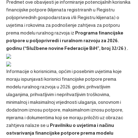
Predmet ove obavijesti je informiranje potencijalnih korisnika
financijske potpore (klijenata registriranih u Registru
poljoprivrednih gospodarstava i/ili Registru klijenata) o
uvjetima i rokovima za podnošenje zahtjeva za potporu
prema modelu ruralnog razvoja iz
Programa financijske
potpore u poljoprivredi i ruralnom razvoju za 2026.
godinu
(“Službene novine Federacije BiH”, broj 32/26
)
.
Informacije o korisnicima, općim i posebnim uvjetima koje
moraju ispunjavati korisnici financijske potpore prema
modelu ruralnog razvoja u 2026. godini, prihvatljivim
ulaganjima, prihvatljivim i neprihvatljivim troškovima,
minimalnoj i maksimalnoj vrijednosti ulaganja, osnovnom i
dodatnom iznosu potpore, maksimalnom iznosu potpore,
mjerama i dokumentima koji se moraju priložiti uz obrazac
zahtjeva nalaze se u
Pravilniku o uvjetima i načinu
ostvarivanja financijske potpore prema modelu