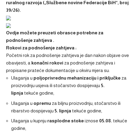
ruralnog razvoja („Službene novine Federacije BiH“, broj
39/26).
Ovdje
možete preuzeti obrasce potrebne za
podnošenje zahtjeva
.
Rokovi za podnošenje zahtjeva
:
Početni rok za podnošenje zahtjeva je dan nakon objave ove
obavijesti, a
konačni rokovi
za podnošenje zahtjeva i
propisane prateće dokumentacije u okviru mjera su:
Ulaganja u
poljoprivrednu mehanizaciju i priključke
za
proizvodnju usjeva ili stočarstvo dospijevaju
5.
lipnja
tekuće godine,
Ulaganja u
opremu
za biljnu proizvodnju, stočarstvo ili
ribarstvo dospijevaju
5. lipnja
tekuće godine,
Ulaganja u kupnju
rasplodne stoke
iznose
05.08.
tekuće
godine,