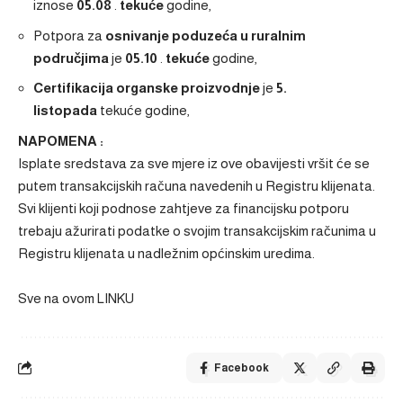
iznose
05.08
.
tekuće
godine,
Potpora za
osnivanje poduzeća u ruralnim
područjima
je
05.10
.
tekuće
godine,
Certifikacija organske proizvodnje
je
5.
listopada
tekuće godine,
NAPOMENA
:
Isplate sredstava za sve mjere iz ove obavijesti vršit će se
putem transakcijskih računa navedenih u Registru klijenata.
Svi klijenti koji podnose zahtjeve za financijsku potporu
trebaju ažurirati podatke o svojim transakcijskim računima u
Registru klijenata u nadležnim općinskim uredima.
Sve na ovom
LINKU
Facebook