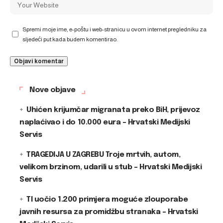
Spremi moje ime, e-poštu i web-stranicu u ovom internet pregledniku za
sljedeći put kada budem komentirao.
Nove objave
Uhićen krijumčar migranata preko BiH, prijevoz
naplaćivao i do 10.000 eura – Hrvatski Medijski
Servis
TRAGEDIJA U ZAGREBU Troje mrtvih, autom,
velikom brzinom, udarili u stub – Hrvatski Medijski
Servis
TI uočio 1.200 primjera moguće zlouporabe
javnih resursa za promidžbu stranaka – Hrvatski