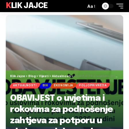
KLIK JAJCE
Aa
Klik Jajce
>
Blog
>
Vijesti
>
Aktualnosti
>
OBAVIJEST o uvjetima i rokovima za podnošenje zahtjeva za potporu u okviru modela ruralnog razvoja u 2026. godini
AKTUALNOSTI
BIH
EKONOMIJA
POLJOPRIVREDA
OBAVIJEST o uvjetima i
rokovima za podnošenje
zahtjeva za potporu u