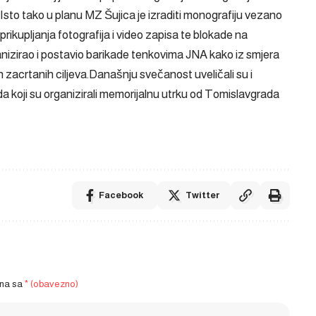
i.Isto tako u planu MZ Šujica je izraditi monografiju vezano
rikupljanja fotografija i video zapisa te blokade na
anizirao i postavio barikade tenkovima JNA kako iz smjera
h zacrtanih ciljeva.Današnju svečanost uveličali su i
da koji su organizirali memorijalnu utrku od Tomislavgrada
Facebook
Twitter
ena sa
* (obavezno)