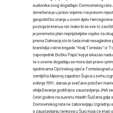
sudionika ovog događaja i Domovinskog rata J
donešena je u pravo vrijeme i na pravom mjestu
geopolitičko stanje u ovom djelu Hercegovine, s
pozicija bi krenuo rat i kako bi se sve to završ
je poremetio plan neprijateljske vojske za ok
prema Dalmaciji sto bi tada imali nesagledive
branitelja i ratne brigade “Kralj Tomislav” iz
zapovjednik Boško Papić koji je iskazao nadu 
te o ovome događaju se mora dati pravo i primj
sjednicama Općinskog vijeća Tomislavgrad u
zemljišta Mjesnoj zajednici Šujica u svrhu iz
svibnja 1991., danas je svečano položen i kam
obilježavanja godišnjice zaustavljanja JNA ten
četiri godine na susretu mladih Šuičana gdje s
Domovinskog rata ne zaboravljaju.Izgradnju spom
o zaustavljanju tenkova u Šuici koja će imati o