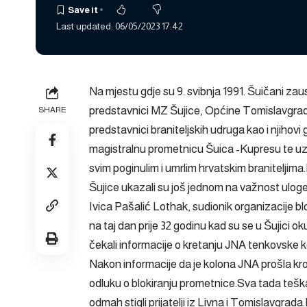
Last updated: 06/05/2023 17:42
Na mjestu gdje su 9. svibnja 1991. Šuičani za
predstavnici MZ Šujice, Općine Tomislavgrad
SHARE
predstavnici braniteljskih udruga kao i njihovi
magistralnu prometnicu Šuica -Kupresu te uz m
svim poginulim i umrlim hrvatskim braniteljima.
Šujice ukazali su još jednom na važnost ulog
Ivica Pašalić Lothak, sudionik organizacije blo
na taj dan prije 32 godinu kad su se u Šujici o
čekali informacije o kretanju JNA tenkovske k
Nakon informacije da je kolona JNA prošla kro
odluku o blokiranju prometnice.Sva tada teška
odmah stigli prijatelji iz Livna i Tomislavgra