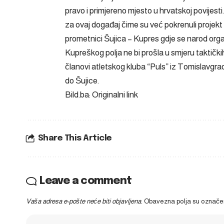
pravo i primjereno mjesto u hrvatskoj povijest
za ovaj događaj čime su već pokrenuli projekt p
prometnici Šujica – Kupres gdje se narod org
Kupreškog polja ne bi prošla u smjeru taktički
članovi atletskog kluba “Puls” iz Tomislavgra
do Šujice.
Bild.ba: Originalni link
Share This Article
Leave a comment
Vaša adresa e-pošte neće biti objavljena.
Obavezna polja su označ