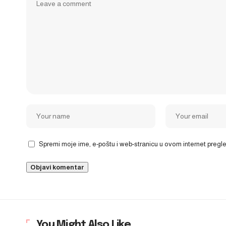
Spremi moje ime, e-poštu i web-stranicu u ovom internet preg
You Might Also Like