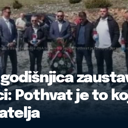
njica zaustavljanja JNA tenkova u Šujici: Pothvat je to koji je poremeti
 godišnjica zausta
i: Pothvat je to k
atelja