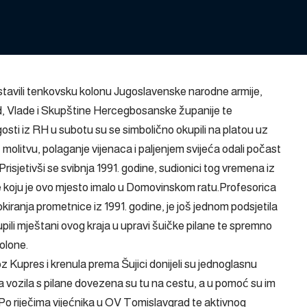
ustavili tenkovsku kolonu Jugoslavenske narodne armije,
, Vlade i Skupštine Hercegbosanske županije te
 gosti iz RH u subotu su se simbolično okupili na platou uz
olitvu, polaganje vijenaca i paljenjem svijeća odali počast
Prisjetivši se svibnja 1991. godine, sudionici tog vremena iz
e koju je ovo mjesto imalo u Domovinskom ratu.Profesorica
kiranja prometnice iz 1991. godine, je još jednom podsjetila
kupili mještani ovog kraja u upravi šuičke pilane te spremno
olone.
z Kupres i krenula prema Šujici donijeli su jednoglasnu
 vozila s pilane dovezena su tu na cestu, a u pomoć su im
da.Po riječima vijećnika u OV Tomislavgrad te aktivnog