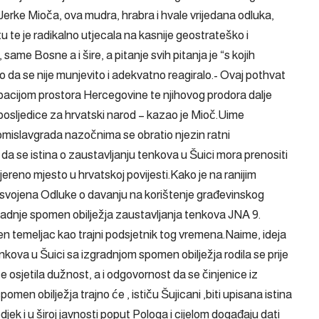
erke Mioča, ova mudra, hrabra i hvale vrijedana odluka,
 te je radikalno utjecala na kasnije geostrateško i
ame Bosne a i šire, a pitanje svih pitanja je “s kojih
ilo da se nije munjevito i adekvatno reagiralo.- Ovaj pothvat
upacijom prostora Hercegovine te njihovog prodora dalje
 posljedice za hrvatski narod – kazao je Mioč.Uime
 Tomislavgrada nazočnima se obratio njezin ratni
da se istina o zaustavljanju tenkova u Šuici mora prenositi
ereno mjesto u hrvatskoj povijesti.Kako je na ranijim
svojena Odluke o davanju na korištenje građevinskog
gradnje spomen obilježja zaustavljanja tenkova JNA 9.
en temeljac kao trajni podsjetnik tog vremena.Naime, ideja
kova u Šuici sa izgradnjom spomen obilježja rodila se prije
e osjetila dužnost, a i odgovornost da se činjenice iz
en obilježja trajno će , ističu Šujicani ,biti upisana istina
djek i u široj javnosti poput Pologa i cijelom događaju dati