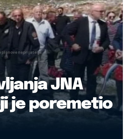
o planove neprijatelja
vljanja JNA
oji je poremetio