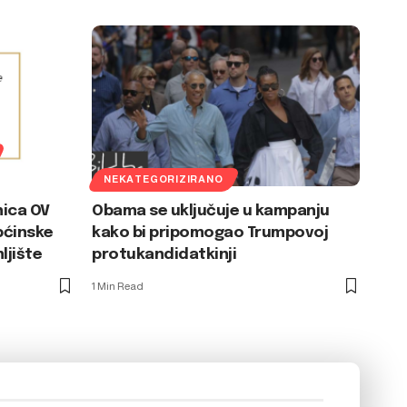
NEKATEGORIZIRANO
nica OV
Obama se uključuje u kampanju
pćinske
kako bi pripomogao Trumpovoj
ljište
protukandidatkinji
1 Min Read