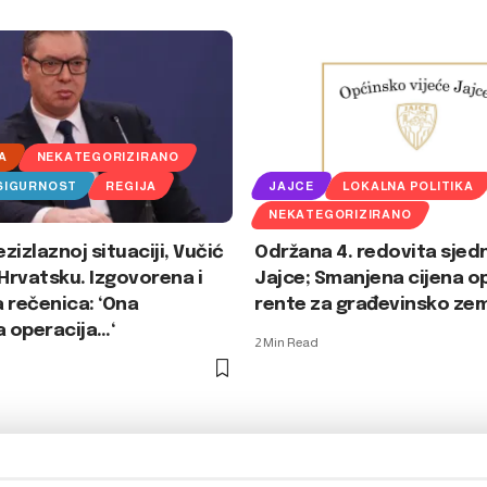
A
NEKATEGORIZIRANO
 SIGURNOST
REGIJA
JAJCE
LOKALNA POLITIKA
NEKATEGORIZIRANO
ezizlaznoj situaciji, Vučić
Održana 4. redovita sjed
 Hrvatsku. Izgovorena i
Jajce; Smanjena cijena o
 rečenica: ‘Ona
rente za građevinsko zem
a operacija…‘
2 Min Read