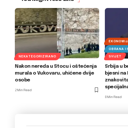
EKONOMIJ
OBRANA I
NEKATEGORIZIRANO
SVIJET
Nakon nereda u Stocu i oštećenja
Srbija u b
murala o Vukovaru, uhićene dvije
bjesni na
osobe
znakovita
specijaln
2 Min Read
8 Min Read