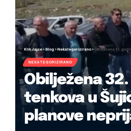
Klik Jajce
>
Blog
>
Nekategorizirano
>
Obilježena 32. godiš
NEKATEGORIZIRANO
Obilježena 32.
tenkova u Šujic
planove neprij