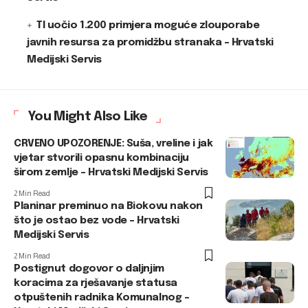
TI uočio 1.200 primjera moguće zlouporabe
javnih resursa za promidžbu stranaka – Hrvatski
Medijski Servis
You Might Also Like
CRVENO UPOZORENJE: Suša, vreline i jak
vjetar stvorili opasnu kombinaciju
širom zemlje – Hrvatski Medijski Servis
2 Min Read
Planinar preminuo na Biokovu nakon
što je ostao bez vode – Hrvatski
Medijski Servis
2 Min Read
Postignut dogovor o daljnjim
koracima za rješavanje statusa
otpuštenih radnika Komunalnog –