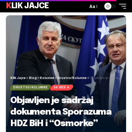
KLIK JAJCE
Aa
Klik Jajce
>
Blog
>
Kolumne
>
Drustvo/Kolumne
>
Objavljen je sadržaj dokumenta Sporazuma HDZ BiH i “Osmorke”
DRUSTVO/KOLUMNE
SA WEB-A
Objavljen je sadržaj
dokumenta Sporazuma
HDZ BiH i “Osmorke”