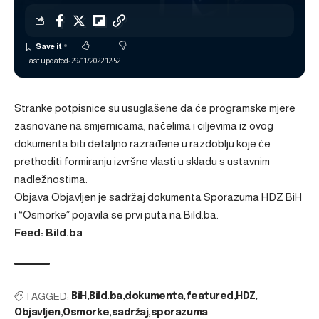
Last updated: 29/11/2022 12:52
Stranke potpisnice su usuglašene da će programske mjere
zasnovane na smjernicama, načelima i ciljevima iz ovog
dokumenta biti detaljno razrađene u razdoblju koje će
prethoditi formiranju izvršne vlasti u skladu s ustavnim
nadležnostima.
Objava
Objavljen je sadržaj dokumenta Sporazuma HDZ BiH
i “Osmorke”
pojavila se prvi puta na
Bild.ba
.
Feed: Bild.ba
TAGGED:
BiH
Bild.ba
dokumenta
featured
HDZ
Objavljen
Osmorke
sadržaj
sporazuma