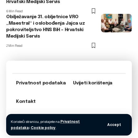
Hrvatski Medijski Servis
6 Min Read
Obilježavanje 31. obljetnice VRO
„Maestral“ i oslobođenja Jajca uz
pokroviteljstvo HNS BiH – Hrvatski
Medijski Servis
2 Min Read
Privatnost podataka
Uvijeti korištenja
Kontakt
Koristeći stranicu, pristajete na
Privatnost
Accept
podataka
i
Cookie policy
.