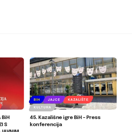
BIH
JAJCE
KAZALIŠTE
KULTURA
 BiH
45. Kazališne igre BiH – Press
I S
konferencija
 JAVNIM