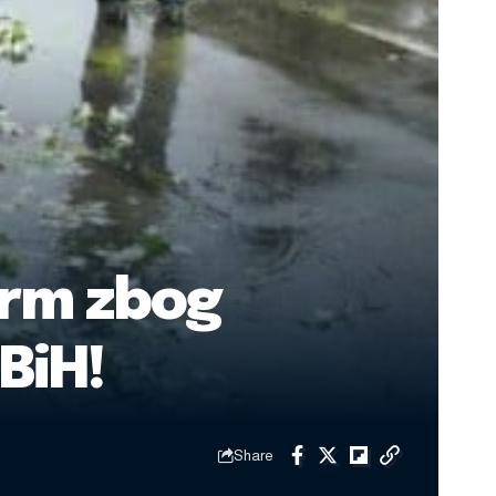
arm zbog
BiH!
Share