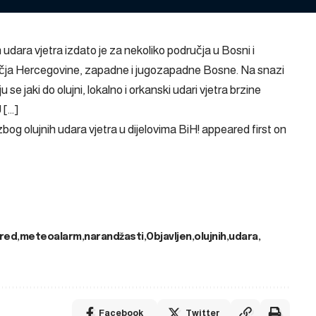
udara vjetra izdato je za nekoliko područja u Bosni i
učja Hercegovine, zapadne i jugozapadne Bosne. Na snazi
e jaki do olujni, lokalno i orkanski udari vjetra brzine
 […]
og olujnih udara vjetra u dijelovima BiH!
appeared first on
red
meteoalarm
narandžasti
Objavljen
olujnih
udara
Facebook
Twitter