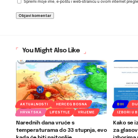
Spremi moje ime, e-poštu i web-stranicu u ovom internet preg
You Might Also Like
AKTUALNOSTI
HERCEG BOSNA
BIH
DI
HRVATSKA
LIFESTYLE
VRIJEME
IZBORI U B
Narednih dana vruće s
Kako se i
temperaturama do 33 stupnja, evo
za glasov
kada će biti najtoplije
izborima 