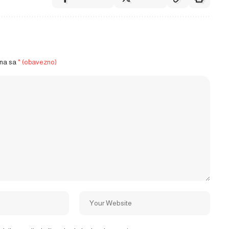
ena sa
* (obavezno)