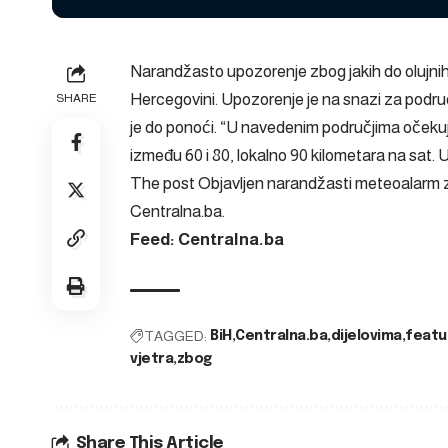
Narandžasto upozorenje zbog jakih do olujnih 
Hercegovini. Upozorenje je na snazi za podr
SHARE
je do ponoći. “U navedenim područjima očekuju s
između 60 i 80, lokalno 90 kilometara na sat. U
The post
Objavljen narandžasti meteoalarm zb
Centralna.ba
.
Feed: Centralna.ba
TAGGED:
BiH
Centralna.ba
dijelovima
featu
vjetra
zbog
Share This Article