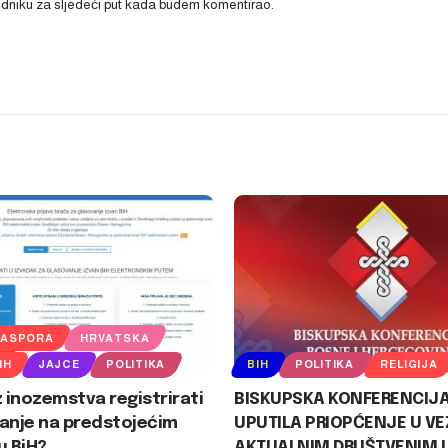
ledniku za sljedeći put kada budem komentirao.
JASPORA
HRVATSKA
IH
JAJCE
POLITIKA
BIH
POLITIKA
RELIGIJA
z inozemstva registrirati
BISKUPSKA KONFERENCIJA
anje na predstojećim
UPUTILA PRIOPĆENJE U VEZ
u BiH?
AKTUALNIM DRUŠTVENIM I