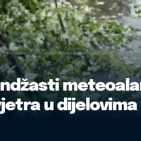
ti meteoalarm zbog olujnih udara vjetra u dijelovima BiH!
andžasti meteoal
jetra u dijelovima 