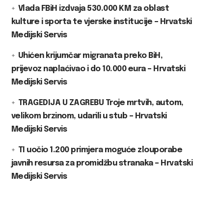
Vlada FBiH izdvaja 530.000 KM za oblast
kulture i sporta te vjerske institucije – Hrvatski
Medijski Servis
Uhićen krijumčar migranata preko BiH,
prijevoz naplaćivao i do 10.000 eura – Hrvatski
Medijski Servis
TRAGEDIJA U ZAGREBU Troje mrtvih, autom,
velikom brzinom, udarili u stub – Hrvatski
Medijski Servis
TI uočio 1.200 primjera moguće zlouporabe
javnih resursa za promidžbu stranaka – Hrvatski
Medijski Servis