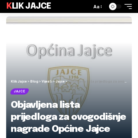
KLIK JAJCE
Aa
Klik Jajce
>
Blog
>
Vijesti
>
Jajce
>
Objavljena lista prijedloga za ovogodišnje nagrade Općine Jajce
JAJCE
Objavljena lista
prijedloga za ovogodišnje
nagrade Općine Jajce