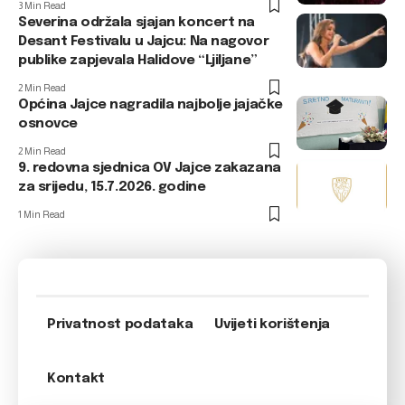
3 Min Read
Severina održala sjajan koncert na
Desant Festivalu u Jajcu: Na nagovor
publike zapjevala Halidove “Ljiljane”
2 Min Read
Općina Jajce nagradila najbolje jajačke
osnovce
2 Min Read
9. redovna sjednica OV Jajce zakazana
za srijedu, 15.7.2026. godine
1 Min Read
Privatnost podataka
Uvijeti korištenja
Kontakt