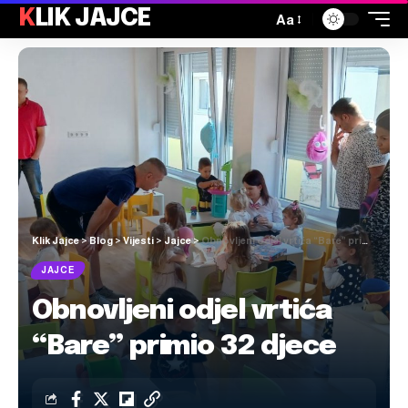
KLIK JAJCE
Aa
Klik Jajce
>
Blog
>
Vijesti
>
Jajce
>
Obnovljeni odjel vrtića “Bare” primio 32 djece
JAJCE
Obnovljeni odjel vrtića
“Bare” primio 32 djece