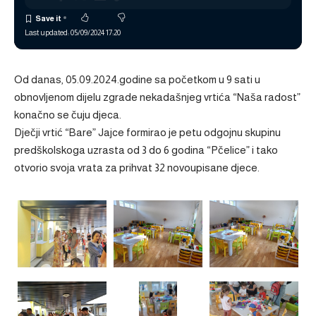
Last updated: 05/09/2024 17:20
Od danas, 05.09.2024.godine sa početkom u 9 sati u
obnovljenom dijelu zgrade nekadašnjeg vrtića “Naša radost”
konačno se čuju djeca.
Dječji vrtić “Bare” Jajce formirao je petu odgojnu skupinu
predškolskoga uzrasta od 3 do 6 godina “Pčelice” i tako
otvorio svoja vrata za prihvat 32 novoupisane djece.