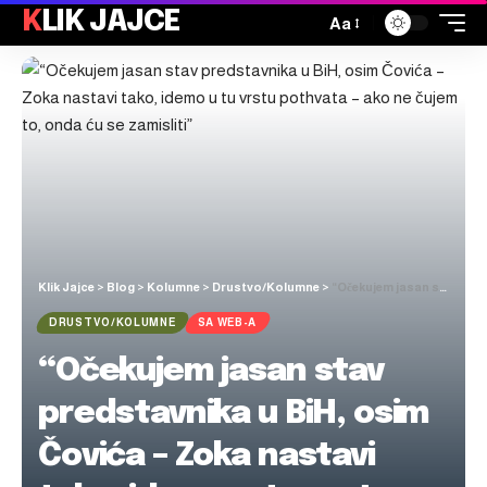
KLIK JAJCE
Aa
Klik Jajce
>
Blog
>
Kolumne
>
Drustvo/Kolumne
>
“Očekujem jasan stav predstavnika u BiH, osim Čovića – Zoka nastavi tako, idemo u tu vrstu pothvata – ako ne čujem to, onda ću se zamisliti”
DRUSTVO/KOLUMNE
SA WEB-A
“Očekujem jasan stav
predstavnika u BiH, osim
Čovića – Zoka nastavi