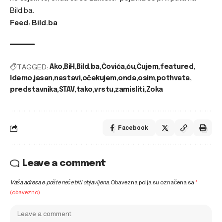
Bild.ba
.
Feed: Bild.ba
TAGGED:
Ako
BiH
Bild.ba
Čovića
ću
Čujem
featured
Idemo
jasan
nastavi
očekujem
onda
osim
pothvata
predstavnika
STAV
tako
vrstu
zamisliti
Zoka
Facebook
Leave a comment
Vaša adresa e-pošte neće biti objavljena.
Obavezna polja su označena sa
*
(obavezno)