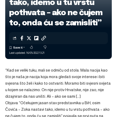
tako, idemo u tu vrstu
pothvata – ako ne čujem
to, onda ću se zamisliti”
Last updated: 16/05/2022 13:21
“Kad se veliki tuku, mali se odmiču od stola. Mala nacija kao
što je naša je nacija koja mora gledati svoje interese i biti
svjesna što želi i kako to ostvariti. Moramo biti svjesni svijeta
u kojem se nalazimo. On nije protiv Hrvatske, nije zao, nije
dizajniran da nas uništi. Ali – ako se sami […]
Objava
“Očekujem jasan stav predstavnika u BiH, osim
Čovića – Zoka nastavi tako, idemo u tu vrstu pothvata – ako
ne čujem to, onda ću se zamisliti”
pojavila se prvi puta na