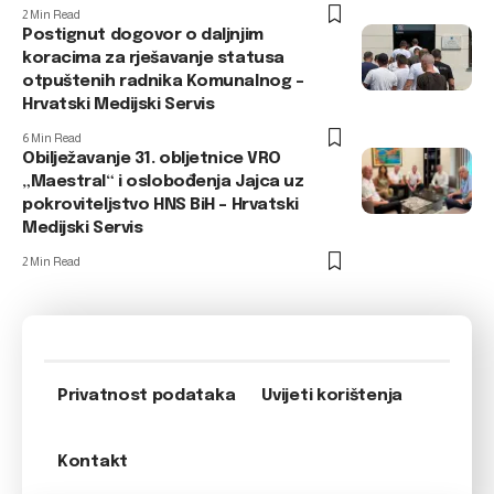
2 Min Read
Postignut dogovor o daljnjim
koracima za rješavanje statusa
otpuštenih radnika Komunalnog –
Hrvatski Medijski Servis
6 Min Read
Obilježavanje 31. obljetnice VRO
„Maestral“ i oslobođenja Jajca uz
pokroviteljstvo HNS BiH – Hrvatski
Medijski Servis
2 Min Read
Privatnost podataka
Uvijeti korištenja
Kontakt