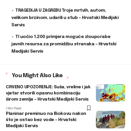
TRAGEDIJA U ZAGREBU Troje mrtvih, autom,
velikom brzinom, udarili u stub – Hrvatski Medijski
Servis
TI uočio 1.200 primjera moguće zlouporabe
javnih resursa za promidžbu stranaka – Hrvatski
Medijski Servis
You Might Also Like
CRVENO UPOZORENJE: Suša, vreline i jak
vjetar stvorili opasnu kombinaciju
širom zemlje – Hrvatski Medijski Servis
2 Min Read
Planinar preminuo na Biokovu nakon
što je ostao bez vode – Hrvatski
Medijski Servis