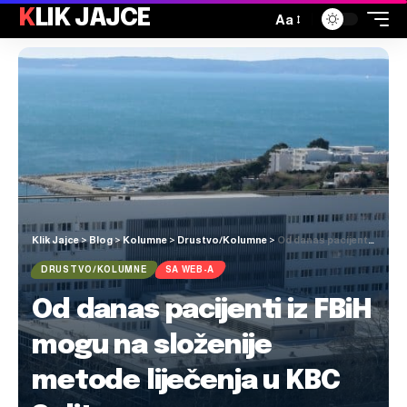
KLIK JAJCE
Aa
Klik Jajce
>
Blog
>
Kolumne
>
Drustvo/Kolumne
>
Od danas pacijenti iz FBiH mogu na složenije metode liječenja u KBC Split
DRUSTVO/KOLUMNE
SA WEB-A
Od danas pacijenti iz FBiH
mogu na složenije
metode liječenja u KBC