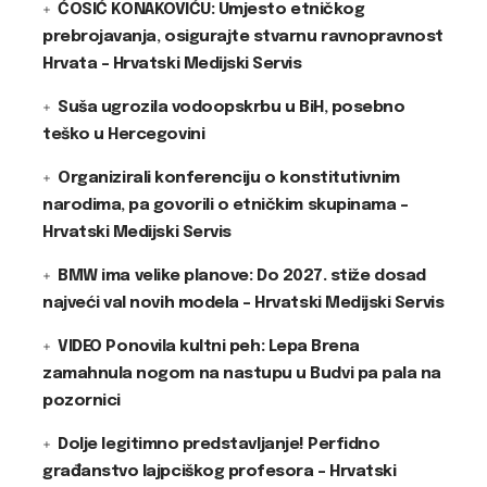
ĆOSIĆ KONAKOVIĆU: Umjesto etničkog
prebrojavanja, osigurajte stvarnu ravnopravnost
Hrvata – Hrvatski Medijski Servis
Suša ugrozila vodoopskrbu u BiH, posebno
teško u Hercegovini
Organizirali konferenciju o konstitutivnim
narodima, pa govorili o etničkim skupinama –
Hrvatski Medijski Servis
BMW ima velike planove: Do 2027. stiže dosad
najveći val novih modela – Hrvatski Medijski Servis
VIDEO Ponovila kultni peh: Lepa Brena
zamahnula nogom na nastupu u Budvi pa pala na
pozornici
Dolje legitimno predstavljanje! Perfidno
građanstvo lajpciškog profesora – Hrvatski