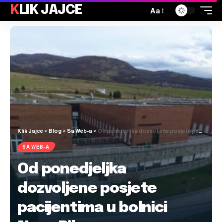
KLIK JAJCE
Aa
Klik Jajce
>
Blog
>
Sa Web-a
>
Od ponedjeljka dozvoljene posjete pacijentima u bolnici Nova Bila
SA WEB-A
Od ponedjeljka
dozvoljene posjete
pacijentima u bolnici