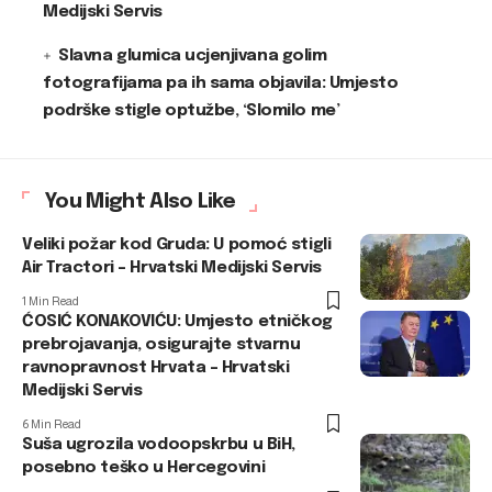
Medijski Servis
Slavna glumica ucjenjivana golim
fotografijama pa ih sama objavila: Umjesto
podrške stigle optužbe, ‘Slomilo me’
You Might Also Like
Veliki požar kod Gruda: U pomoć stigli
Air Tractori – Hrvatski Medijski Servis
1 Min Read
ĆOSIĆ KONAKOVIĆU: Umjesto etničkog
prebrojavanja, osigurajte stvarnu
ravnopravnost Hrvata – Hrvatski
Medijski Servis
6 Min Read
Suša ugrozila vodoopskrbu u BiH,
posebno teško u Hercegovini