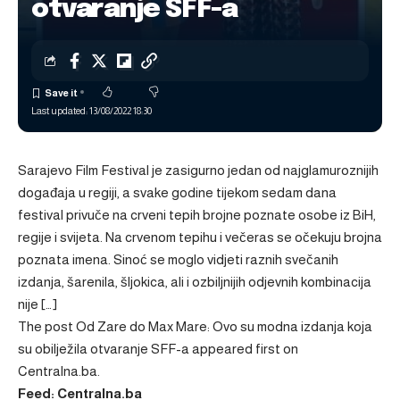
otvaranje SFF-a
Last updated: 13/08/2022 18:30
Sarajevo Film Festival je zasigurno jedan od najglamuroznijih
događaja u regiji, a svake godine tijekom sedam dana
festival privuče na crveni tepih brojne poznate osobe iz BiH,
regije i svijeta. Na crvenom tepihu i večeras se očekuju brojna
poznata imena. Sinoć se moglo vidjeti raznih svečanih
izdanja, šarenila, šljokica, ali i ozbiljnijih odjevnih kombinacija
nije […]
The post
Od Zare do Max Mare: Ovo su modna izdanja koja
su obilježila otvaranje SFF-a
appeared first on
Centralna.ba
.
Feed: Centralna.ba