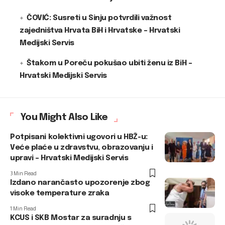
ČOVIĆ: Susreti u Sinju potvrdili važnost
zajedništva Hrvata BiH i Hrvatske – Hrvatski
Medijski Servis
Štakom u Poreču pokušao ubiti ženu iz BiH –
Hrvatski Medijski Servis
You Might Also Like
Potpisani kolektivni ugovori u HBŽ-u:
Veće plaće u zdravstvu, obrazovanju i
upravi – Hrvatski Medijski Servis
3 Min Read
Izdano narančasto upozorenje zbog
visoke temperature zraka
1 Min Read
KCUS i SKB Mostar za suradnju s