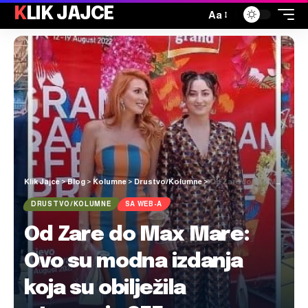
KLIK JAJCE
Aa
Klik Jajce
>
Blog
>
Kolumne
>
Drustvo/Kolumne
>
Od Zare do Max Mare: Ovo su modna izdanja koja su obilježila otvaranje SFF-a
DRUSTVO/KOLUMNE
SA WEB-A
Od Zare do Max Mare:
Ovo su modna izdanja
koja su obilježila