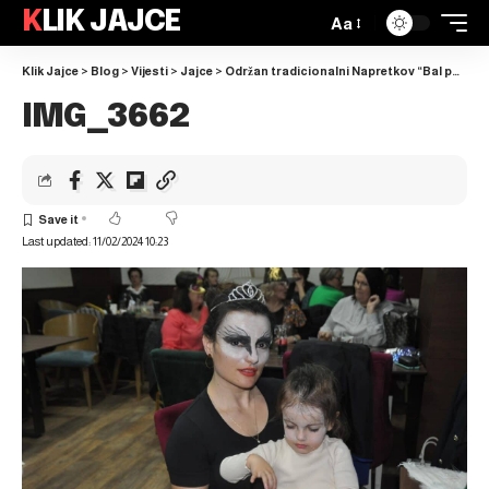
KLIK JAJCE
Aa
Klik Jajce
>
Blog
>
Vijesti
>
Jajce
>
Održan tradicionalni Napretkov “Bal pod maskama”
IMG_3662
Last updated: 11/02/2024 10:23