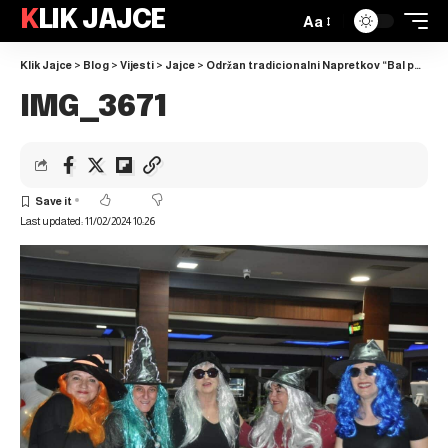
KLIK JAJCE
Aa
Klik Jajce
>
Blog
>
Vijesti
>
Jajce
>
Održan tradicionalni Napretkov “Bal pod maskama”
IMG_3671
Last updated: 11/02/2024 10:26