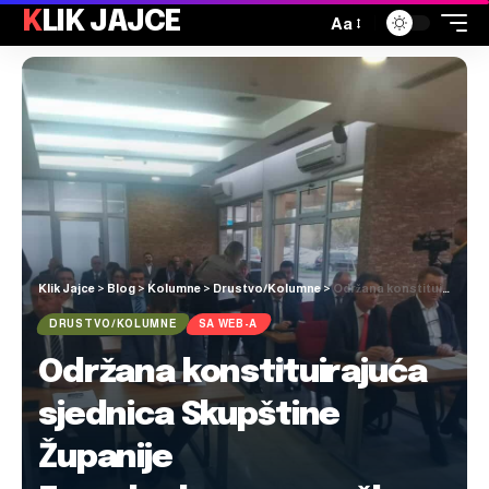
KLIK JAJCE
Aa
Klik Jajce
>
Blog
>
Kolumne
>
Drustvo/Kolumne
>
Održana konstituirajuća sjednica Skupštine Županije Zapadnohercegovačke
DRUSTVO/KOLUMNE
SA WEB-A
Održana konstituirajuća
sjednica Skupštine
Županije