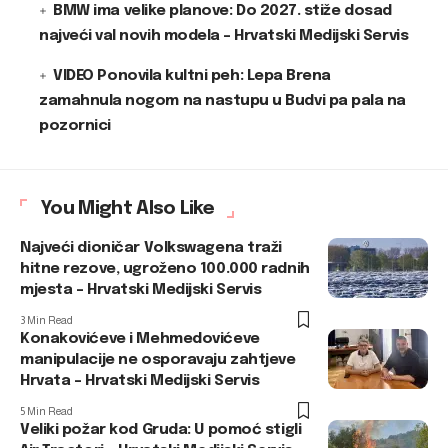
BMW ima velike planove: Do 2027. stiže dosad
najveći val novih modela – Hrvatski Medijski Servis
VIDEO Ponovila kultni peh: Lepa Brena
zamahnula nogom na nastupu u Budvi pa pala na
pozornici
You Might Also Like
Najveći dioničar Volkswagena traži
hitne rezove, ugroženo 100.000 radnih
mjesta – Hrvatski Medijski Servis
3 Min Read
Konakovićeve i Mehmedovićeve
manipulacije ne osporavaju zahtjeve
Hrvata – Hrvatski Medijski Servis
5 Min Read
Veliki požar kod Gruda: U pomoć stigli