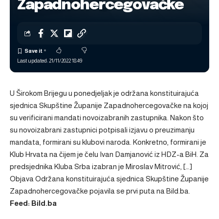
Zapadnohercegovačke
Last updated: 21/11/2022 18:49
U Širokom Brijegu u ponedjeljak je održana konstituirajuća
sjednica Skupštine Županije Zapadnohercegovačke na kojoj
su verificirani mandati novoizabranih zastupnika. Nakon što
su novoizabrani zastupnici potpisali izjavu o preuzimanju
mandata, formirani su klubovi naroda. Konkretno, formirani je
Klub Hrvata na čijem je čelu Ivan Damjanović iz HDZ-a BiH. Za
predsjednika Kluba Srba izabran je Miroslav Mitrović, […]
Objava
Održana konstituirajuća sjednica Skupštine Županije
Zapadnohercegovačke
pojavila se prvi puta na
Bild.ba
.
Feed: Bild.ba