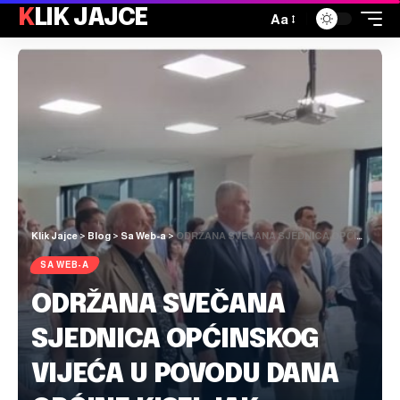
KLIK JAJCE
Aa
Klik Jajce
>
Blog
>
Sa Web-a
>
ODRŽANA SVEČANA SJEDNICA OPĆINSKOG VIJEĆA U POVODU DANA OPĆINE KISELJAK
SA WEB-A
ODRŽANA SVEČANA
SJEDNICA OPĆINSKOG
VIJEĆA U POVODU DANA