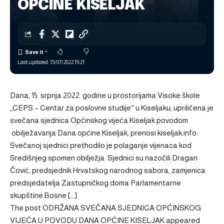
OPĆINE KISELJAK
Last updated: 15/07/2022 19:21
Dana, 15. srpnja 2022. godine u prostorijama Visoke škole
„CEPS – Centar za poslovne studije“ u Kiseljaku, upriličena je
svečana sjednica Općinskog vijeća Kiseljak povodom
obilježavanja Dana općine Kiseljak, prenosi kiseljak.info.
Svečanoj sjednici prethodilo je polaganje vijenaca kod
Središnjeg spomen obilježja. Sjednici su nazočili Dragan
Čović, predsjednik Hrvatskog narodnog sabora, zamjenica
predsjedatelja Zastupničkog doma Parlamentarne
skupštine Bosne […]
The post
ODRŽANA SVEČANA SJEDNICA OPĆINSKOG
VIJEĆA U POVODU DANA OPĆINE KISELJAK
appeared