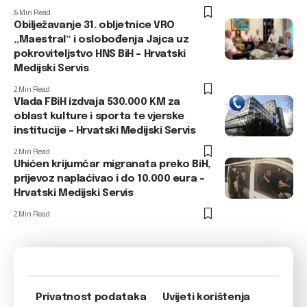
6 Min Read
Obilježavanje 31. obljetnice VRO
„Maestral“ i oslobođenja Jajca uz
pokroviteljstvo HNS BiH – Hrvatski
Medijski Servis
2 Min Read
Vlada FBiH izdvaja 530.000 KM za
oblast kulture i sporta te vjerske
institucije – Hrvatski Medijski Servis
2 Min Read
Uhićen krijumčar migranata preko BiH,
prijevoz naplaćivao i do 10.000 eura –
Hrvatski Medijski Servis
2 Min Read
Privatnost podataka
Uvijeti korištenja