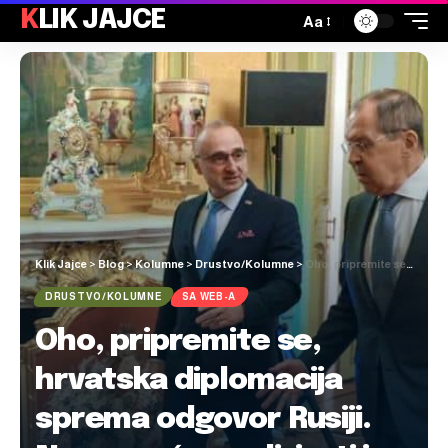
KLIK JAJCE
Aa
Klik Jajce
>
Blog
>
Kolumne
>
Drustvo/Kolumne
>
Oho, pripremite se, hrvatska diplomacija sprema odgovor Rusiji. No, prvo će analizirati i razmotriti
DRUSTVO/KOLUMNE
SA WEB-A
Oho, pripremite se,
hrvatska diplomacija
sprema odgovor Rusiji.