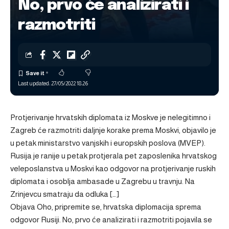
No, prvo će analizirati i
razmotriti
Last updated: 27/05/2022 18:26
Protjerivanje hrvatskih diplomata iz Moskve je nelegitimno i
Zagreb će razmotriti daljnje korake prema Moskvi, objavilo je
u petak ministarstvo vanjskih i europskih poslova (MVEP).
Rusija je ranije u petak protjerala pet zaposlenika hrvatskog
veleposlanstva u Moskvi kao odgovor na protjerivanje ruskih
diplomata i osoblja ambasade u Zagrebu u travnju. Na
Zrinjevcu smatraju da odluka […]
Objava
Oho, pripremite se, hrvatska diplomacija sprema
odgovor Rusiji. No, prvo će analizirati i razmotriti
pojavila se