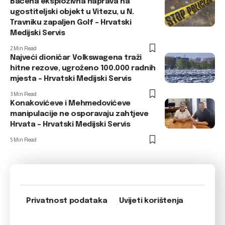
Bačena eksplozivna naprava na
ugostiteljski objekt u Vitezu, u N.
Travniku zapaljen Golf – Hrvatski
Medijski Servis
2 Min Read
Najveći dioničar Volkswagena traži
hitne rezove, ugroženo 100.000 radnih
mjesta – Hrvatski Medijski Servis
3 Min Read
Konakovićeve i Mehmedovićeve
manipulacije ne osporavaju zahtjeve
Hrvata – Hrvatski Medijski Servis
5 Min Read
Privatnost podataka
Uvijeti korištenja