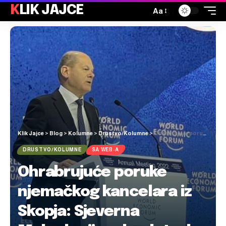
KLIK JAJCE
Aa
Klik Jajce
>
Blog
>
Kolumne
>
Drustvo/Kolumne
>
Ohrabrujuće poruke njemačkog kancelara iz Skopja: Sjeverna Makedonija odmah treba započeti pregovore s EU
DRUSTVO/KOLUMNE
SA WEB-A
Ohrabrujuće poruke
njemačkog kancelara iz
Skopja: Sjeverna