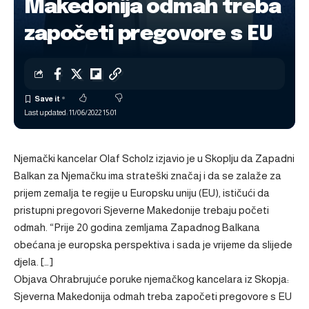
Makedonija odmah treba
započeti pregovore s EU
Last updated: 11/06/2022 15:01
Njemački kancelar Olaf Scholz izjavio je u Skoplju da Zapadni
Balkan za Njemačku ima strateški značaj i da se zalaže za
prijem zemalja te regije u Europsku uniju (EU), ističući da
pristupni pregovori Sjeverne Makedonije trebaju početi
odmah. “Prije 20 godina zemljama Zapadnog Balkana
obećana je europska perspektiva i sada je vrijeme da slijede
djela. […]
Objava
Ohrabrujuće poruke njemačkog kancelara iz Skopja:
Sjeverna Makedonija odmah treba započeti pregovore s EU