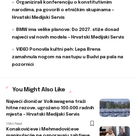
Organizirali konferenciju o konstitutivnim
narodima, pa govorili o etničkim skupinama –
Hrvatski Medijski Servis
BMW ima velike planove: Do 2027. stiže dosad
najveći val novih modela – Hrvatski Medijski Servis
VIDEO Ponovila kultni peh: Lepa Brena
zamahnula nogom na nastupu u Budvi pa pala na
pozornici
You Might Also Like
Najveći dioničar Volkswagena traži
hitne rezove, ugroženo 100.000 radnih
mjesta – Hrvatski Medijski Servis
3 Min Read
Konakovićeve i Mehmedovićeve
manipulacije ne osporavaju zahtjeve