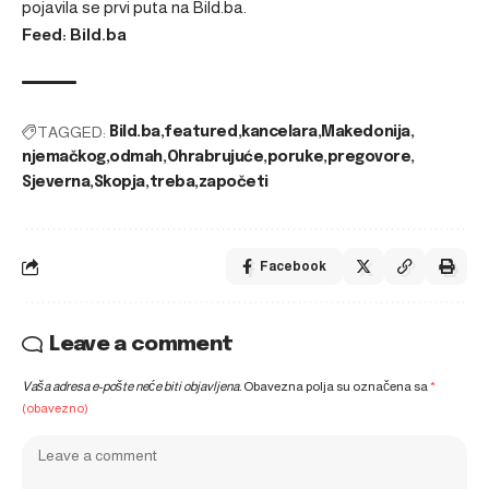
pojavila se prvi puta na
Bild.ba
.
Feed: Bild.ba
TAGGED:
Bild.ba
featured
kancelara
Makedonija
njemačkog
odmah
Ohrabrujuće
poruke
pregovore
Sjeverna
Skopja
treba
započeti
Facebook
Leave a comment
Vaša adresa e-pošte neće biti objavljena.
Obavezna polja su označena sa
*
(obavezno)