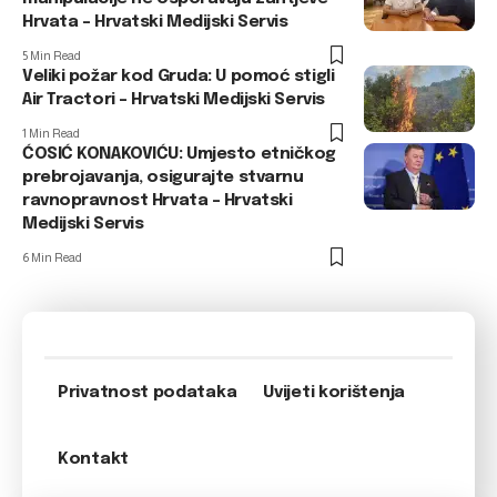
Hrvata – Hrvatski Medijski Servis
5 Min Read
Veliki požar kod Gruda: U pomoć stigli
Air Tractori – Hrvatski Medijski Servis
1 Min Read
ĆOSIĆ KONAKOVIĆU: Umjesto etničkog
prebrojavanja, osigurajte stvarnu
ravnopravnost Hrvata – Hrvatski
Medijski Servis
6 Min Read
Privatnost podataka
Uvijeti korištenja
Kontakt