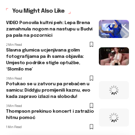
You Might Also Like
VIDEO Ponovila kultni peh: Lepa Brena
zamahnula nogom na nastupu u Budvi
pa pala na pozornici
2 Min Read
Slavna glumica ucjenjivana golim
fotografijama pa ih sama objavila:
Umjesto podrške stigle optužbe,
‘Slomilo me’
3 Min Read
Potukao se u zatvoru pa prebačen u
samicu: Diddyju promijenili kaznu, evo
kada zapravo izlazi na slobodu!
3 Min Read
Thompson prekinuo koncert i zatražio
hitnu pomoć
1 Min Read