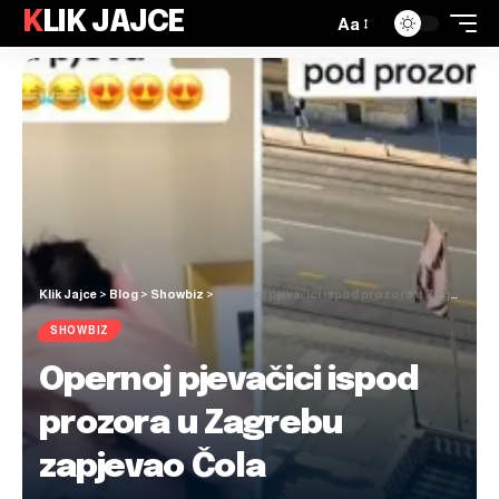
KLIK JAJCE
Aa
Klik Jajce
>
Blog
>
Showbiz
>
Opernoj pjevačici ispod prozora u Zagrebu zapjevao Čola
SHOWBIZ
Opernoj pjevačici ispod
prozora u Zagrebu
zapjevao Čola