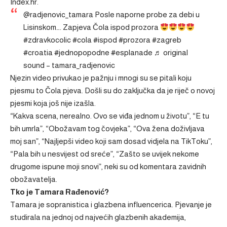
Index.hr
.
@radjenovic_tamara
Posle naporne probe za debi u
Lisinskom…. Zapjeva Čola ispod prozora
#zdravkocolic
#cola
#ispod
#prozora
#zagreb
#croatia
#jednopopodne
#esplanade
♬ original
sound – tamara_radjenovic
Njezin video privukao je pažnju i mnogi su se pitali koju
pjesmu to Čola pjeva. Došli su do zaključka da je riječ o novoj
pjesmi koja još nije izašla.
“Kakva scena, nerealno. Ovo se viđa jednom u životu”, “E tu
bih umrla”, “Obožavam tog čovjeka”, “Ova žena doživljava
moj san”, “Najljepši video koji sam dosad vidjela na TikToku”,
“Pala bih u nesvijest od sreće”, “Zašto se uvijek nekome
drugome ispune moji snovi”, neki su od komentara zavidnih
obožavatelja.
Tko je Tamara Rađenović?
Tamara je sopranistica i glazbena influencerica. Pjevanje je
studirala na jednoj od najvećih glazbenih akademija,