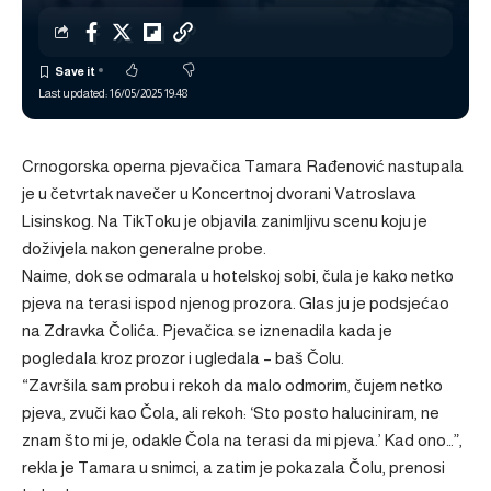
Last updated: 16/05/2025 19:48
Crnogorska operna pjevačica Tamara Rađenović nastupala
je u četvrtak navečer u Koncertnoj dvorani Vatroslava
Lisinskog. Na TikToku je objavila zanimljivu scenu koju je
doživjela nakon generalne probe.
Naime, dok se odmarala u hotelskoj sobi, čula je kako netko
pjeva na terasi ispod njenog prozora. Glas ju je podsjećao
na Zdravka Čolića. Pjevačica se iznenadila kada je
pogledala kroz prozor i ugledala – baš Čolu.
“Završila sam probu i rekoh da malo odmorim, čujem netko
pjeva, zvuči kao Čola, ali rekoh: ‘Sto posto haluciniram, ne
znam što mi je, odakle Čola na terasi da mi pjeva.’ Kad ono…”,
rekla je Tamara u snimci, a zatim je pokazala Čolu, prenosi