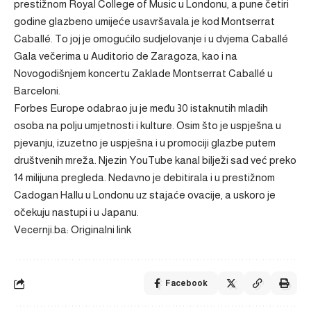
prestižnom Royal College of Music u Londonu, a pune četiri
godine glazbeno umijeće usavršavala je kod Montserrat
Caballé. To joj je omogućilo sudjelovanje i u dvjema Caballé
Gala večerima u Auditorio de Zaragoza, kao i na
Novogodišnjem koncertu Zaklade Montserrat Caballé u
Barceloni.
Forbes Europe odabrao ju je među 30 istaknutih mladih
osoba na polju umjetnosti i kulture. Osim što je uspješna u
pjevanju, izuzetno je uspješna i u promociji glazbe putem
društvenih mreža. Njezin YouTube kanal bilježi sad već preko
14 milijuna pregleda. Nedavno je debitirala i u prestižnom
Cadogan Hallu u Londonu uz stajaće ovacije, a uskoro je
očekuju nastupi i u Japanu.
Vecernji.ba: Originalni link
Facebook