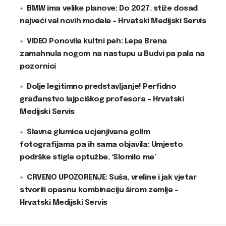
BMW ima velike planove: Do 2027. stiže dosad
najveći val novih modela – Hrvatski Medijski Servis
VIDEO Ponovila kultni peh: Lepa Brena
zamahnula nogom na nastupu u Budvi pa pala na
pozornici
Dolje legitimno predstavljanje! Perfidno
građanstvo lajpciškog profesora – Hrvatski
Medijski Servis
Slavna glumica ucjenjivana golim
fotografijama pa ih sama objavila: Umjesto
podrške stigle optužbe, ‘Slomilo me’
CRVENO UPOZORENJE: Suša, vreline i jak vjetar
stvorili opasnu kombinaciju širom zemlje –
Hrvatski Medijski Servis