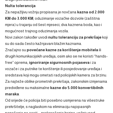
Nulta tolerancija
Za nepažljivu vožnju propisana je novčana
kazna od 2.000
KM do 3.000 KM
, oduzimanje vozačke dozvole (zaštitna
mjera) u trajanju od šest mjeseci, dva kaznena boda, kao i
mogućnost trajnog oduzimanja vozila.
Novi zakon također uvodi
nultu toleranciju za prekršaje
koji
su do sada često kažnjavani blažim kaznama.
Značajno su
povećane kazne za korištenje mobitela
ili
drugih komunikacijskih uređaja, osim ako se ne koristi “hands-
free” oprema,
ignoriranje sigurnosnih pojaseva
i za
vozače i za putnike te korištenje ili posjedovanje uređaja i
sredstava koji mogu ometati rad policijskih kamera za brzinu.
Za najteže oblike prometnih prekršaja, zakonskim izmjenama
predviđene su maksimalne
kazne do 5.000 konvertibilnih
maraka
.
Od srijede će policija biti posebno usmjerena na višestruke
prekršitelje, s naglaskom na eliminaciju najopasnijih
ponašanja na cesti – prekoračenje brzine, vožnju pod