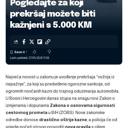
Pogledajte za koji
prekršaj možete biti
kažnjeni s 5.000 KM
Last updated: 27/05/2026 11:06
Najveća novost u zakonu je uvođenje prekršaja “vožnja iz
nepažnje”, za koji su predviđene rigorozne sankcije, od
ogromnih novčanih kazni do trajnog oduzimanja automobila.
U Bosni i Hercegovini danas stupa na snagu novi Zakon o
izmjenama i dopunama
Zakona o osnovama
sigurnosti
cestovnog prometa
u BIH (ZOBS). Nove zakonske
odredbe donose
drastično oštrije kazne
, a policija će od
srijede početi strogo provoditi
nova pravila
s ciljem