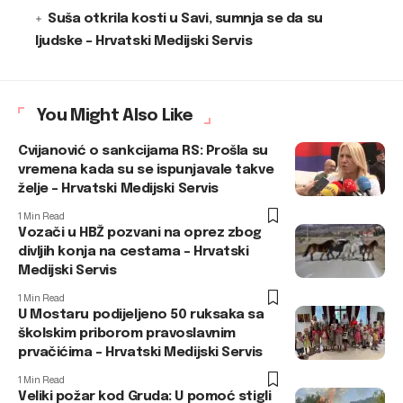
Suša otkrila kosti u Savi, sumnja se da su
ljudske – Hrvatski Medijski Servis
You Might Also Like
Cvijanović o sankcijama RS: Prošla su
vremena kada su se ispunjavale takve
želje – Hrvatski Medijski Servis
1 Min Read
Vozači u HBŽ pozvani na oprez zbog
divljih konja na cestama – Hrvatski
Medijski Servis
1 Min Read
U Mostaru podijeljeno 50 ruksaka sa
školskim priborom pravoslavnim
prvačićima – Hrvatski Medijski Servis
1 Min Read
Veliki požar kod Gruda: U pomoć stigli