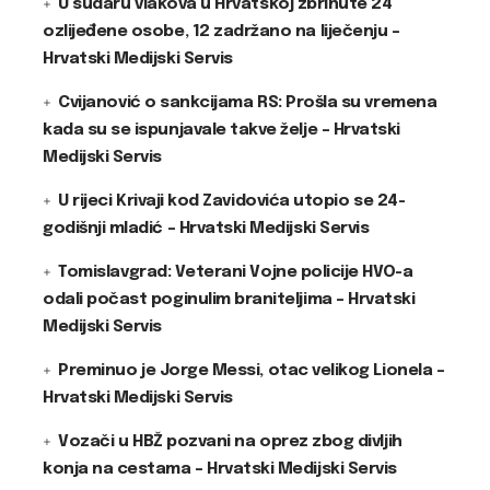
U sudaru vlakova u Hrvatskoj zbrinute 24
ozlijeđene osobe, 12 zadržano na liječenju –
Hrvatski Medijski Servis
Cvijanović o sankcijama RS: Prošla su vremena
kada su se ispunjavale takve želje – Hrvatski
Medijski Servis
U rijeci Krivaji kod Zavidovića utopio se 24-
godišnji mladić – Hrvatski Medijski Servis
Tomislavgrad: Veterani Vojne policije HVO-a
odali počast poginulim braniteljima – Hrvatski
Medijski Servis
Preminuo je Jorge Messi, otac velikog Lionela –
Hrvatski Medijski Servis
Vozači u HBŽ pozvani na oprez zbog divljih
konja na cestama – Hrvatski Medijski Servis