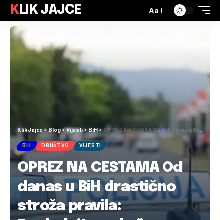
KLIK JAJCE
Aa
Klik Jajce
>
Blog
>
Vijesti
>
BiH
>
OPREZ NA CESTAMA Od danas u BiH drastično stroža pravila: Pogledajte za koji prekršaj možete biti kažnjeni s 5.000 KM
BIH
DRUŠTVO
VIJESTI
OPREZ NA CESTAMA Od
danas u BiH drastično
stroža pravila: