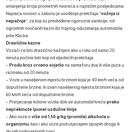
smanjenja broja prometnih nesreća s najtežim posljedicama.
Najveća novost u zakonu je uvođenje prekršaja “
vožnja iz
nepažnje
“, za koji su predviđene rigorozne sankcije, od
ogromnih novčanih kazni do trajnog oduzimanja automobila,
piše
Klix.ba
.
Drastične kazne
Vozači će biti drastično kažnjeni ako u roku od samo 20
minuta počine bilo koji od sljedećih prekršaja:
–
Prođu kroz crveno svjetlo
na semaforu dva ili više puta u
razmaku od 20 minuta.
– Voze u naseljenom mjestu brzinom koja je 40 km/h veća od
dopuštene brzine, ili izvan naseljenog mjesta brzinom koja je
60 km/h veća od dopuštene brzine.
– Pretjecanje kolone vozila dok se automobil kreće
preko
neprekinute (pune) uzdužne linije
.
– Ako voze s
više od 1,50 g/kg (promila) alkohola u
organizmu
, kao i ako voze pod utjecajem opojnih droga ili
drugih psihoaktivnih tvari.