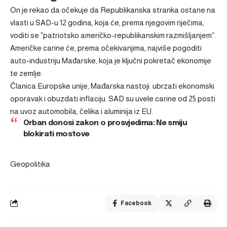
On je rekao da očekuje da Republikanska stranka ostane na
vlasti u SAD-u 12 godina, koja će, prema njegovim riječima,
voditi se ”patriotsko američko-republikanskim razmišljanjem”.
Američke carine će, prema očekivanjima, najviše pogoditi
auto-industriju Mađarske, koja je ključni pokretač ekonomije
te zemlje.
Članica Europske unije, Mađarska nastoji ubrzati ekonomski
oporavak i obuzdati inflaciju. SAD su uvele carine od 25 posti
na uvoz automobila, čelika i aluminija iz EU.
Orban donosi zakon o prosvjedima: Ne smiju
blokirati mostove
Geopolitika
Facebook