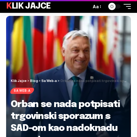
KLIK JAJCE
Aa
Klik Jajce
>
Blog
>
Sa Web-a
>
Orban se nada potpisati trgovinski sporazum s SAD-om kao nadoknadu za carine
SA WEB-A
Orban se nada potpisati
trgovinski sporazum s
SAD-om kao nadoknadu