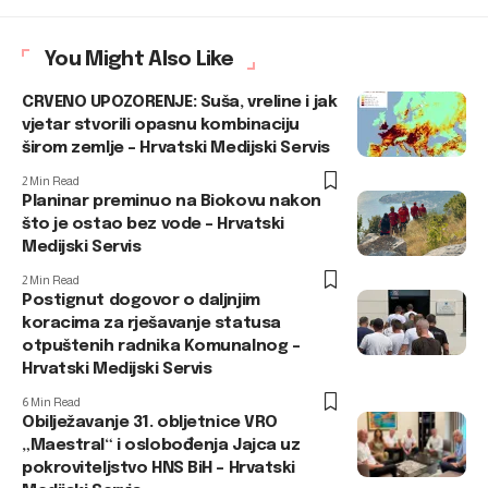
You Might Also Like
CRVENO UPOZORENJE: Suša, vreline i jak
vjetar stvorili opasnu kombinaciju
širom zemlje – Hrvatski Medijski Servis
2 Min Read
Planinar preminuo na Biokovu nakon
što je ostao bez vode – Hrvatski
Medijski Servis
2 Min Read
Postignut dogovor o daljnjim
koracima za rješavanje statusa
otpuštenih radnika Komunalnog –
Hrvatski Medijski Servis
6 Min Read
Obilježavanje 31. obljetnice VRO
„Maestral“ i oslobođenja Jajca uz
pokroviteljstvo HNS BiH – Hrvatski