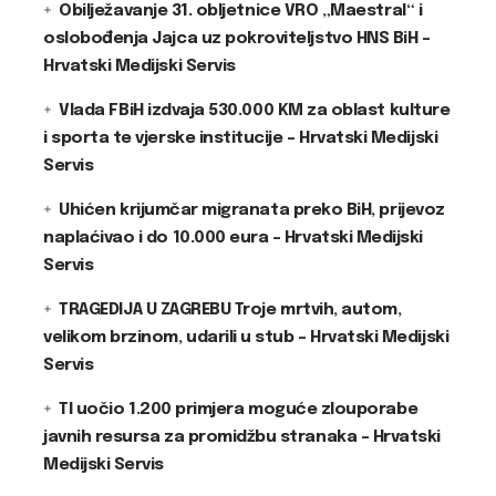
Obilježavanje 31. obljetnice VRO „Maestral“ i
oslobođenja Jajca uz pokroviteljstvo HNS BiH –
Hrvatski Medijski Servis
Vlada FBiH izdvaja 530.000 KM za oblast kulture
i sporta te vjerske institucije – Hrvatski Medijski
Servis
Uhićen krijumčar migranata preko BiH, prijevoz
naplaćivao i do 10.000 eura – Hrvatski Medijski
Servis
TRAGEDIJA U ZAGREBU Troje mrtvih, autom,
velikom brzinom, udarili u stub – Hrvatski Medijski
Servis
TI uočio 1.200 primjera moguće zlouporabe
javnih resursa za promidžbu stranaka – Hrvatski
Medijski Servis