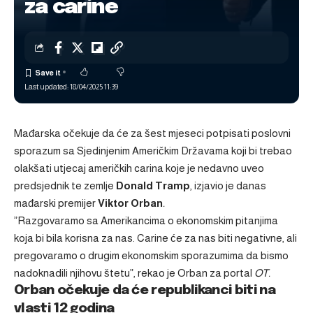
za carine
Last updated: 18/04/2025 11:39
Mađarska očekuje da će za šest mjeseci potpisati poslovni
sporazum sa Sjedinjenim Američkim Državama koji bi trebao
olakšati utjecaj američkih carina koje je nedavno uveo
predsjednik te zemlje
Donald Tramp
, izjavio je danas
mađarski premijer
Viktor Orban
.
”Razgovaramo sa Amerikancima o ekonomskim pitanjima
koja bi bila korisna za nas. Carine će za nas biti negativne, ali
pregovaramo o drugim ekonomskim sporazumima da bismo
nadoknadili njihovu štetu”, rekao je Orban za portal
OT.
Orban očekuje da će republikanci biti na
vlasti 12 godina