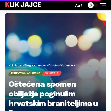
KLIK JAJCE
Aa
Klik Jajce
>
Blog
>
Kolumne
>
Drustvo/Kolumne
>
Oštećena spomen obilježja poginulim hrvatskim braniteljima u Ravnom
DRUSTVO/KOLUMNE
SA WEB-A
Oštećena spomen
obilježja poginulim
hrvatskim braniteljima u