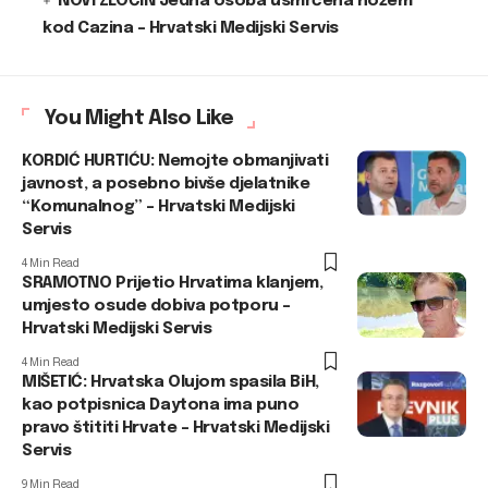
NOVI ZLOČIN Jedna osoba usmrćena nožem
kod Cazina – Hrvatski Medijski Servis
You Might Also Like
KORDIĆ HURTIĆU: Nemojte obmanjivati
javnost, a posebno bivše djelatnike
“Komunalnog” – Hrvatski Medijski
Servis
4 Min Read
SRAMOTNO Prijetio Hrvatima klanjem,
umjesto osude dobiva potporu –
Hrvatski Medijski Servis
4 Min Read
MIŠETIĆ: Hrvatska Olujom spasila BiH,
kao potpisnica Daytona ima puno
pravo štititi Hrvate – Hrvatski Medijski
Servis
9 Min Read