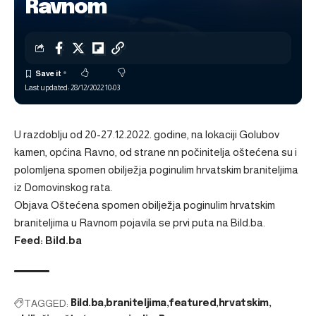
Ravnom
Last updated: 28/12/2022 10:03
U razdoblju od 20-27.12.2022. godine, na lokaciji Golubov
kamen, općina Ravno, od strane nn počinitelja oštećena su i
polomljena spomen obilježja poginulim hrvatskim braniteljima
iz Domovinskog rata.
Objava
Oštećena spomen obilježja poginulim hrvatskim
braniteljima u Ravnom
pojavila se prvi puta na
Bild.ba
.
Feed: Bild.ba
TAGGED:
Bild.ba
braniteljima
featured
hrvatskim