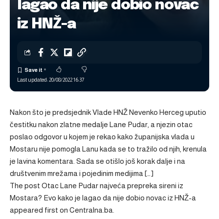
lagao da nije dobio novac
iz HNŽ-a
Last updated: 20/08/2022 16:37
Nakon što je predsjednik Vlade HNŽ Nevenko Herceg uputio
čestitku nakon zlatne medalje Lane Pudar, a njezin otac
poslao odgovor u kojem je rekao kako županijska vlada u
Mostaru nije pomogla Lanu kada se to tražilo od njih, krenula
je lavina komentara. Sada se otišlo još korak dalje i na
društvenim mrežama i pojedinim medijima […]
The post
Otac Lane Pudar najveća prepreka sireni iz
Mostara? Evo kako je lagao da nije dobio novac iz HNŽ-a
appeared first on
Centralna.ba
.