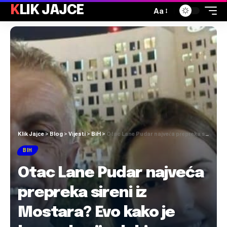
KLIK JAJCE
Aa
Klik Jajce
>
Blog
>
Vijesti
>
BiH
>
Otac Lane Pudar najveća prepreka sireni iz Mostara? Evo kako je lagao da nije dobio novac iz HNŽ-a
BIH
Otac Lane Pudar najveća
prepreka sireni iz
Mostara? Evo kako je