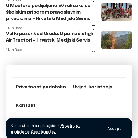
1 Min Read
U Mostaru podijeljeno 50 ruksaka sa
školskim priborom pravoslavnim
prvačićima – Hrvatski Medijski Servis
1 Min Read
Veliki požar kod Gruda: U pomoć stigli
Air Tractori – Hrvatski Medijski Servis
1 Min Read
Privatnost podataka
Uvijeti korištenja
Kontakt
Koristeći stranicu, pristajete na
Privatnost
Accept
podataka
i
Cookie policy
.