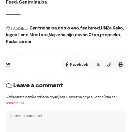
Feed: Centralna.ba
TAGGED:
Centralna.ba
dobio
evo
featured
HNŽa
Kako
lagao
Lane
Mostara
Najveća
nije
novac
Otac
prepreka
Pudar
sireni
Facebook
Leave a comment
Vaša adresa e-pošte neće biti objavljena.
Obavezna polja su označena sa
*
(obavezno)