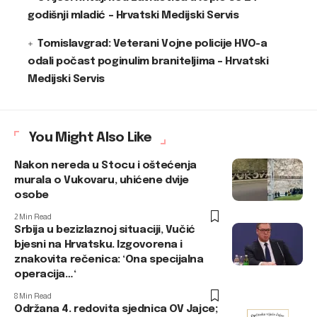
godišnji mladić – Hrvatski Medijski Servis
Tomislavgrad: Veterani Vojne policije HVO-a
odali počast poginulim braniteljima – Hrvatski
Medijski Servis
You Might Also Like
Nakon nereda u Stocu i oštećenja
murala o Vukovaru, uhićene dvije
osobe
2 Min Read
Srbija u bezizlaznoj situaciji, Vučić
bjesni na Hrvatsku. Izgovorena i
znakovita rečenica: ‘Ona specijalna
operacija…‘
8 Min Read
Održana 4. redovita sjednica OV Jajce;