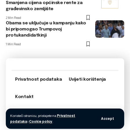
Smanjena cijena općinske rente za
građevinsko zemljište
2 Min Read
Obama se uključuje u kampanju kako
bi pripomogao Trumpovoj
protukandidatkinji
1 Min Read
Privatnost podataka
Uvijeti korištenja
Kontakt
Koristeći stranicu, pristajete na
Privatnost
Accept
podataka
i
Cookie policy
.