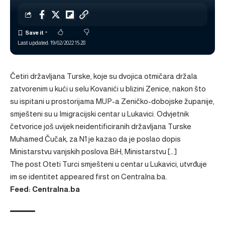
Last updated: 19/02/2022 15:28
Četiri državljana Turske, koje su dvojica otmičara držala
zatvorenim u kući u selu Kovanići u blizini Zenice, nakon što
su ispitani u prostorijama MUP-a Zeničko-dobojske županije,
smješteni su u Imigracijski centar u Lukavici. Odvjetnik
četvorice još uvijek neidentificiranih državljana Turske
Muhamed Čučak, za N1 je kazao da je poslao dopis
Ministarstvu vanjskih poslova BiH, Ministarstvu […]
The post
Oteti Turci smješteni u centar u Lukavici, utvrđuje
im se identitet
appeared first on
Centralna.ba
.
Feed: Centralna.ba