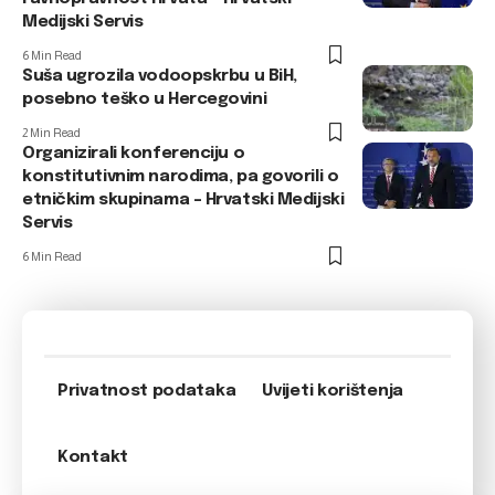
Medijski Servis
6 Min Read
Suša ugrozila vodoopskrbu u BiH,
posebno teško u Hercegovini
2 Min Read
Organizirali konferenciju o
konstitutivnim narodima, pa govorili o
etničkim skupinama – Hrvatski Medijski
Servis
6 Min Read
Privatnost podataka
Uvijeti korištenja
Kontakt