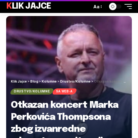
KLIK JAJCE
Aa
Klik Jajce
>
Blog
>
Kolumne
>
Drustvo/Kolumne
>
Otkazan koncert Marka Perkovića Thompsona zbog izvanredne zdravstvene situacije u obitelji
DRUSTVO/KOLUMNE
SA WEB-A
Otkazan koncert Marka
Perkovića Thompsona
zbog izvanredne