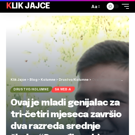
KLIK JAJCE
Aa
Klik Jajce
>
Blog
>
Kolumne
>
Drustvo/Kolumne
>
Ovaj je mladi genijalac za tri-četiri mjeseca završio dva razreda srednje škole: “Dosađivao bi se na nastavi da mu to nismo omogućili”
DRUSTVO/KOLUMNE
SA WEB-A
Ovaj je mladi genijalac za
tri-četiri mjeseca završio
dva razreda srednje