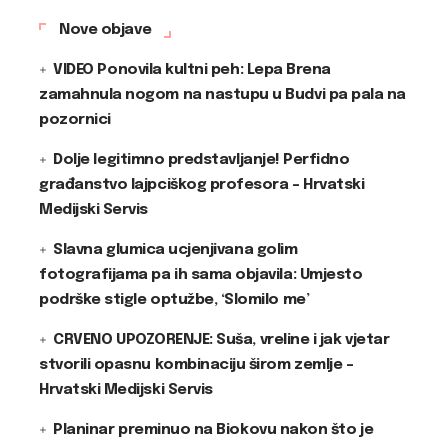
Nove objave
VIDEO Ponovila kultni peh: Lepa Brena
zamahnula nogom na nastupu u Budvi pa pala na
pozornici
Dolje legitimno predstavljanje! Perfidno
građanstvo lajpciškog profesora – Hrvatski
Medijski Servis
Slavna glumica ucjenjivana golim
fotografijama pa ih sama objavila: Umjesto
podrške stigle optužbe, ‘Slomilo me’
CRVENO UPOZORENJE: Suša, vreline i jak vjetar
stvorili opasnu kombinaciju širom zemlje –
Hrvatski Medijski Servis
Planinar preminuo na Biokovu nakon što je