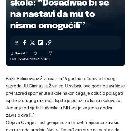
škole: “Dosađivao bi se
na nastavi da mu to
nismo omogućili”
Last updated: 19/09/2022 11:00
Bakir Selimović iz Živinica ima 16 godina i učenik je trećeg
razreda JU Gimnazija Živinice. U svibnju ove godine završio je
prvi razred spomenute škole nakon čega je odlučio polagati
ispite iz drugog razreda. Ispite je položio u lipnju i kolovozu.
Jedan je od rijetkih učenika u BIH koji je za jednu godinu
završio dva […]
Objava
Ovaj je mladi genijalac za tri-četiri mjeseca završio
dva razreda srednje škole: “Dosađivao bi se na nastavi da