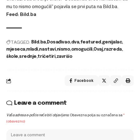
mu to nismo omogućili”
pojavila se prvi puta na
Bild.ba
.
Feed: Bild.ba
TAGGED:
Bild.ba
Dosađivao
dva
featured
genijalac
mjeseca
mladi
nastavi
nismo
omogućili
Ovaj
razreda
škole
srednje
tričetiri
završio
Facebook
Leave a comment
Vaša adresa e-pošte neće biti objavljena.
Obavezna polja su označena sa
*
(obavezno)