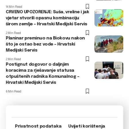
14 Min Read
CRVENO UPOZORENJE: Suša, vreline i jak
vjetar stvorili opasnu kombinaciju
širom zemlje – Hrvatski Medijski Servis
2 Min Read
Planinar preminuo na Biokovu nakon
što je ostao bez vode – Hrvatski
Medijski Servis
2 Min Read
Postignut dogovor o daljnjim
koracima za rješavanje statusa
otpuštenih radnika Komunalnog –
Hrvatski Medijski Servis
6 Min Read
Privatnost podataka
Uvijeti korištenja