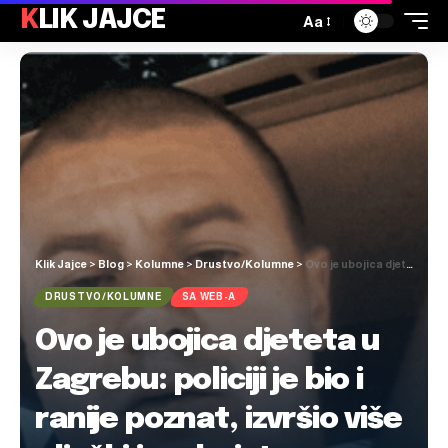
KLIK JAJCE
Aa
Klik Jajce
>
Blog
>
Kolumne
>
Drustvo/Kolumne
>
Ovo je ubojica djeteta u Zagrebu: policiji je bio i ranije poznat, izvršio više pljački i razbojstava
DRUSTVO/KOLUMNE
SA WEB-A
Ovo je ubojica djeteta u
Zagrebu: policiji je bio i
ranije poznat, izvršio više