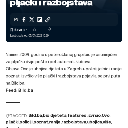
pljački i razbojstava
Last updated: 05/01/2023 10:59
Naime, 2009. godine u peteročlanoj grupi bio je osumnjičen
za pljačku dvije pošte i pet automat-klubova
Objava
Ovo je ubojica djeteta u Zagrebu: policiji je bio i ranije
poznat, izvršio više pljački i razbojstava
pojavila se prvi puta
na
Bild.ba
.
Feed: Bild.ba
TAGGED:
Bild.ba
bio
djeteta
featured
izvršio
Ovo
pljački
policiji
poznat
ranije
razbojstava
ubojica
više