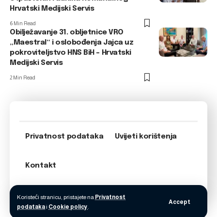
Hrvatski Medijski Servis
6 Min Read
Obilježavanje 31. obljetnice VRO
„Maestral“ i oslobođenja Jajca uz
pokroviteljstvo HNS BiH – Hrvatski
Medijski Servis
2 Min Read
Privatnost podataka
Uvijeti korištenja
Kontakt
Koristeći stranicu, pristajete na
Privatnost
Accept
podataka
i
Cookie policy
.