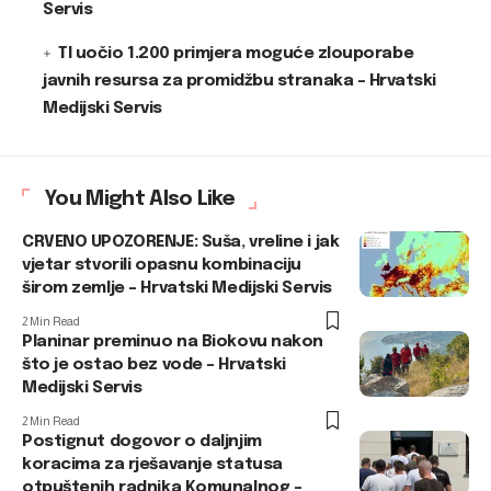
Servis
TI uočio 1.200 primjera moguće zlouporabe
javnih resursa za promidžbu stranaka – Hrvatski
Medijski Servis
You Might Also Like
CRVENO UPOZORENJE: Suša, vreline i jak
vjetar stvorili opasnu kombinaciju
širom zemlje – Hrvatski Medijski Servis
2 Min Read
Planinar preminuo na Biokovu nakon
što je ostao bez vode – Hrvatski
Medijski Servis
2 Min Read
Postignut dogovor o daljnjim
koracima za rješavanje statusa
otpuštenih radnika Komunalnog –