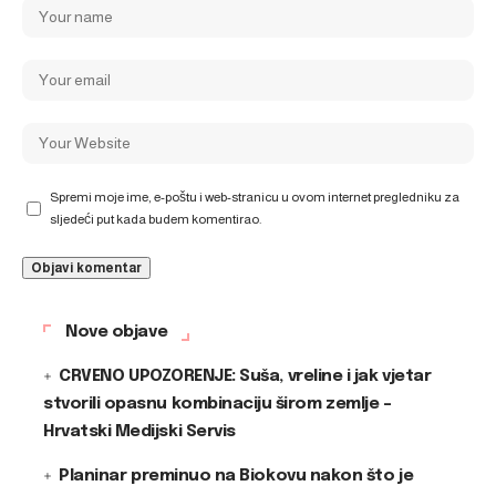
Spremi moje ime, e-poštu i web-stranicu u ovom internet pregledniku za
sljedeći put kada budem komentirao.
Nove objave
CRVENO UPOZORENJE: Suša, vreline i jak vjetar
stvorili opasnu kombinaciju širom zemlje –
Hrvatski Medijski Servis
Planinar preminuo na Biokovu nakon što je