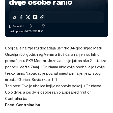
dvije osobe ranio
Last updated: 04/08/2022 11:50
Ubojica je na mjestu događaja usmrtio 34-godišnjeg Matu
Grizelja i 60-godišnjeg Velimira Bušića, a ranjeni su hitno
prebačeni u SKB Mostar. Jozo Jasak je jutros oko 2 sata iza
ponoći u caffe Zmaj u Grudama ubio dvije osobe, a još dvije
teško ranio. Napadač je poznat mještanima jer je iz istog
mjesta (Gorica-Sovići) kao i […]
The post
Ovo je ubojica koji je napravio pokolj u Grudama:
Ubio dvije, a još dvije osobe ranio
appeared first on
Centralna.ba
.
Feed: Centralna.ba