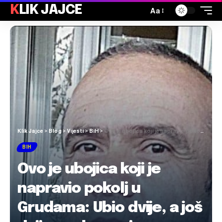
KLIK JAJCE
Aa
Klik Jajce
>
Blog
>
Vijesti
>
BiH
>
Ovo je ubojica koji je napravio pokolj u Grudama: Ubio dvije, a još dvije osobe ranio
BIH
Ovo je ubojica koji je
napravio pokolj u
Grudama: Ubio dvije, a još