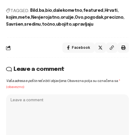
TAGGED:
Bild.ba
bio
dalekometno
featured
Hrvati
kojim
mete
Nevjerojatno
oružje
Ovo
pogodak
precizno
Savršen
sredinu
točno
ubojito
upravljaju
Facebook
Leave a comment
Vaša adresa e-pošte neće biti objavljena.
Obavezna polja su označena sa
*
(obavezno)