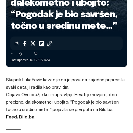
dalekometno i ubojito:
“Pogodak je bio savršen,
točno u sredinu mete…”
Last updated: 14/10/2022 14:54
Skupnik Lukačević kazao je da je posada zajedno pripremila
svaki detalj i radila kao pravi tim.
Objava
Ovo oružje kojim upravljaju Hrvati je nevjerojatno
precizno, dalekometno i ubojito: “Pogodak je bio savršen,
točno u sredinu mete…”
pojavila se prvi puta na
Bild.ba
.
Feed: Bild.ba