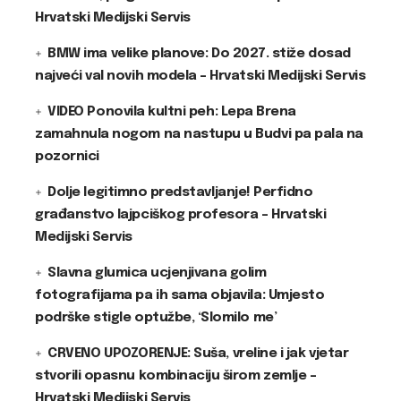
Hrvatski Medijski Servis
BMW ima velike planove: Do 2027. stiže dosad
najveći val novih modela – Hrvatski Medijski Servis
VIDEO Ponovila kultni peh: Lepa Brena
zamahnula nogom na nastupu u Budvi pa pala na
pozornici
Dolje legitimno predstavljanje! Perfidno
građanstvo lajpciškog profesora – Hrvatski
Medijski Servis
Slavna glumica ucjenjivana golim
fotografijama pa ih sama objavila: Umjesto
podrške stigle optužbe, ‘Slomilo me’
CRVENO UPOZORENJE: Suša, vreline i jak vjetar
stvorili opasnu kombinaciju širom zemlje –
Hrvatski Medijski Servis