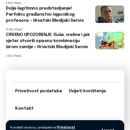
4 Min Read
Dolje legitimno predstavljanje!
Perfidno građanstvo lajpciškog
profesora – Hrvatski Medijski Servis
14 Min Read
CRVENO UPOZORENJE: Suša, vreline i jak
vjetar stvorili opasnu kombinaciju
širom zemlje – Hrvatski Medijski Servis
2 Min Read
Privatnost podataka
Uvijeti korištenja
Kontakt
Koristeći stranicu, pristajete na
Privatnost