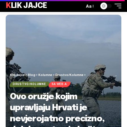
KLIK JAJCE
Aa
Klik Jajce
>
Blog
>
Kolumne
>
Drustvo/Kolumne
>
Ovo oružje kojim upravljaju Hrvati je nevjerojatno precizno, dalekometno i ubojito: “Pogodak je bio savršen, točno u sredinu mete…”
DRUSTVO/KOLUMNE
SA WEB-A
Ovo oružje kojim
upravljaju Hrvati je
nevjerojatno precizno,