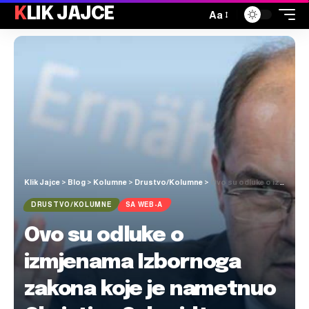
KLIK JAJCE
Aa
Klik Jajce
>
Blog
>
Kolumne
>
Drustvo/Kolumne
>
Ovo su odluke o izmjenama Izbornoga zakona koje je nametnuo Christian Schmidt, pogledajte ih
DRUSTVO/KOLUMNE
SA WEB-A
Ovo su odluke o
izmjenama Izbornoga
zakona koje je nametnuo