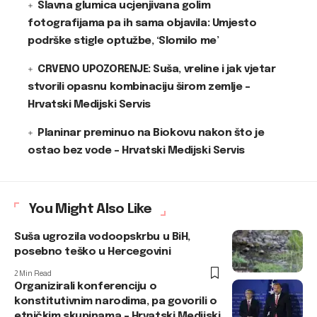
Slavna glumica ucjenjivana golim
fotografijama pa ih sama objavila: Umjesto
podrške stigle optužbe, ‘Slomilo me’
CRVENO UPOZORENJE: Suša, vreline i jak vjetar
stvorili opasnu kombinaciju širom zemlje –
Hrvatski Medijski Servis
Planinar preminuo na Biokovu nakon što je
ostao bez vode – Hrvatski Medijski Servis
You Might Also Like
Suša ugrozila vodoopskrbu u BiH,
posebno teško u Hercegovini
2 Min Read
Organizirali konferenciju o
konstitutivnim narodima, pa govorili o
etničkim skupinama – Hrvatski Medijski