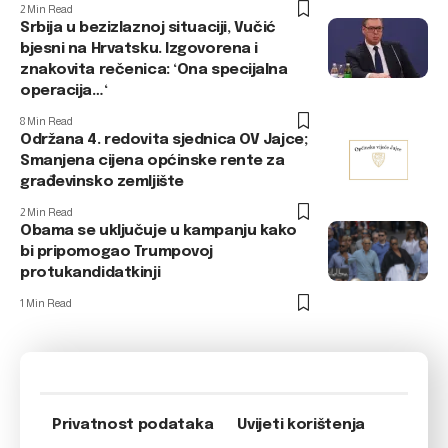
2 Min Read
Srbija u bezizlaznoj situaciji, Vučić
bjesni na Hrvatsku. Izgovorena i
znakovita rečenica: ‘Ona specijalna
operacija…‘
8 Min Read
Održana 4. redovita sjednica OV Jajce;
Smanjena cijena općinske rente za
građevinsko zemljište
2 Min Read
Obama se uključuje u kampanju kako
bi pripomogao Trumpovoj
protukandidatkinji
1 Min Read
Privatnost podataka
Uvijeti korištenja