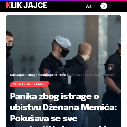
KLIK JAJCE
Aa
Klik Jajce
>
Blog
>
Nekategorizirano
>
Panika zbog istrage o ubistvu Dženana Memića: Pokušava se sve zaustaviti kako se ne bi došlo do vrha piramide
NEKATEGORIZIRANO
Panika zbog istrage o
ubistvu Dženana Memića:
Pokušava se sve