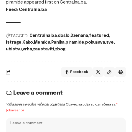
piramide
appeared first on
Centralna.ba
.
Feed: Centralna.ba
TAGGED:
Centralna.ba
došlo
Dženana
featured
istrage
Kako
Memića
Panika
piramide
pokušava
sve
ubistvu
vrha
zaustaviti
zbog
Facebook
Leave a comment
Vaša adresa e-pošte neće biti objavljena.
Obavezna polja su označena sa
*
(obavezno)