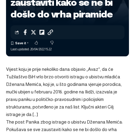
zaustaviti kako se ne bi
došlo do vrha piramide
Last updated: 20/04/2022 15:22
Vijest koju je prije nekoliko dana objavio „Avaz“, da će
Tužilaštvo BiH vrlo brzo otvoriti istragu o ubistvu mladića
Dženana Memića, koji je, u što godinama vjeruje porodica,
mučki ubijen u februaru 2016. godine na Ilidži, izazvala je
pravu paniku u političko-pravosudnim i policijskim
strukturama, potvrđeno je za naš list. Ključni akteri Cilj
istrage je da […]
The post
Panika zbog istrage o ubistvu Dženana Memića:
Pokušava se sve zaustaviti kako se ne bi došlo do vrha