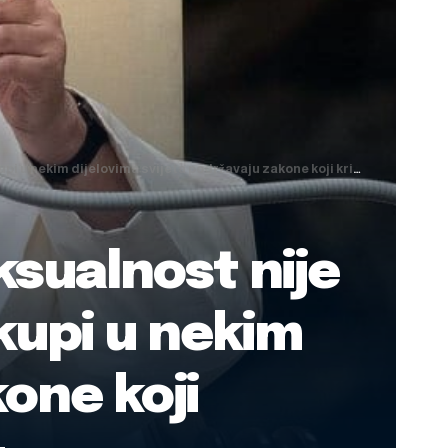
ovima svijeta podržavaju zakone koji kriminaliziraju homoseksualnost
sualnost nije
skupi u nekim
kone koji