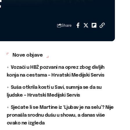
t
Share
Nove objave
Vozači u HBŽ pozvani na oprez zbog divljih
konja na cestama – Hrvatski Medijski Servis
Suša otkrila kosti u Savi, sumnja se da su
ljudske – Hrvatski Medijski Servis
Sjećate li se Martine iz ‘Ljubav je na selu’? Nije
pronašla srodnu dušu u showu, a danas više
ovako ne izgleda