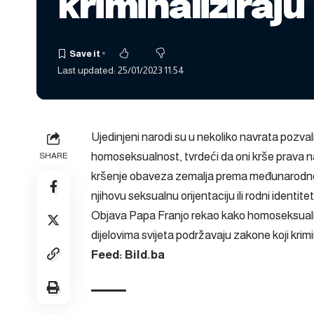
kriminalizira
Last updated: 25/01/2023 11:54
Ujedinjeni narodi su u nekoliko navrata pozvali
homoseksualnost, tvrdeći da oni krše prava na 
SHARE
kršenje obaveza zemalja prema međunarodnom p
njihovu seksualnu orijentaciju ili rodni identitet
Objava
Papa Franjo rekao kako homoseksualnos
dijelovima svijeta podržavaju zakone koji kri
Feed: Bild.ba