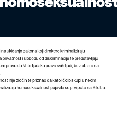
ju homoseksualnos
 na ukidanje zakona koji direktno kriminaliziraju
privatnost i slobodu od diskriminacije te predstavljaju
ravu da štite ljudska prava svih ljudi, bez obzira na
.
t nije zločin te priznao da katolički biskupi u nekim
minaliziraju homoseksualnost
pojavila se prvi puta na
Bild.ba
.