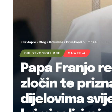
Klik Jajce
>
Blog
>
Kolumne
>
Drustvo/Kolumne
>
Papa Franjo
DRUSTVO/KOLUMNE
SA WEB-A
Papa Franjo r
zločin te prizn
dijelovima svi