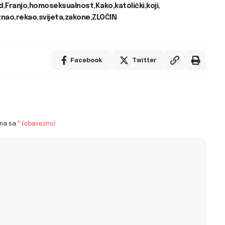
d
Franjo
homoseksualnost
Kako
katolički
koji
znao
rekao
svijeta
zakone
ZLOČIN
Facebook
Twitter
ena sa
* (obavezno)