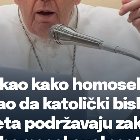
 rekao kako homoseksualnost nije zločin te priznao da katolički biskupi u nekim dijel
ekao kako homosek
ao da katolički bi
jeta podržavaju za