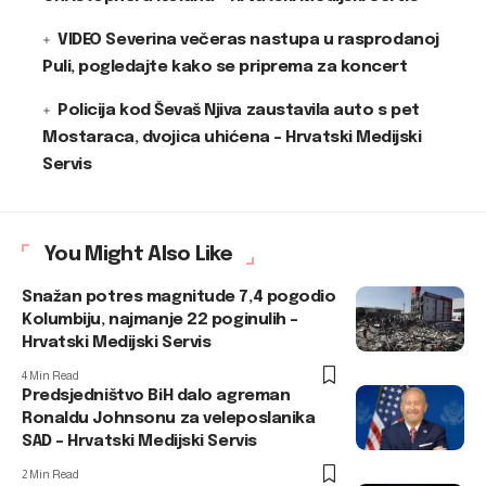
VIDEO Severina večeras nastupa u rasprodanoj
Puli, pogledajte kako se priprema za koncert
Policija kod Ševaš Njiva zaustavila auto s pet
Mostaraca, dvojica uhićena – Hrvatski Medijski
Servis
You Might Also Like
Snažan potres magnitude 7,4 pogodio
Kolumbiju, najmanje 22 poginulih –
Hrvatski Medijski Servis
4 Min Read
Predsjedništvo BiH dalo agreman
Ronaldu Johnsonu za veleposlanika
SAD – Hrvatski Medijski Servis
2 Min Read