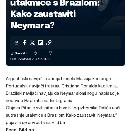
utakmice s Brazilom:
Kako zaustaviti
Neymara?
Last updated: 08/12/2022 11:20
Argentinski navijači tretiraju Lionela Messija kao boga.
Portugalski navijači tretiraju Cristiana Ronalda kao kralja.
Brazilski navijači navijaju da Neymar slomi nogu, napisao je
nedavno Raphinha na Instagramu.
Objava
Pitanje svih pitanja hrvatskog izbornika Dalića uoči
sutrašnje utakmice s Brazilom: Kako zaustaviti Neymara?
pojavila se prvi puta na
Bild.ba
.
Feed: Bild.ba