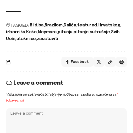
TAGGED:
Bild.ba
Brazilom
Dalića
featured
Hrvatskog
izbornika
Kako
Neymara
pitanja
pitanje
sutrašnje
Svih
Uoči
utakmice
zaustaviti
Facebook
Leave a comment
Vaša adresa e-pošte neće biti objavljena.
Obavezna polja su označena sa
*
(obavezno)