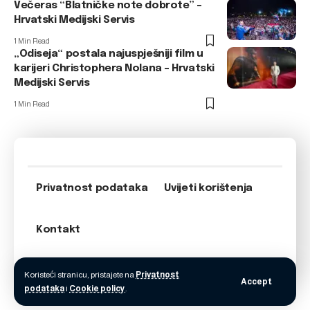
Večeras “Blatničke note dobrote” –
Hrvatski Medijski Servis
1 Min Read
„Odiseja“ postala najuspješniji film u
karijeri Christophera Nolana – Hrvatski
Medijski Servis
1 Min Read
Privatnost podataka
Uvijeti korištenja
Kontakt
Koristeći stranicu, pristajete na
Privatnost
Accept
podataka
i
Cookie policy
.