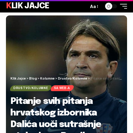
KLIK JAJCE
Aa
Klik Jajce
>
Blog
>
Kolumne
>
Drustvo/Kolumne
>
Pitanje svih pitanja hrvatskog izbornika Dalića uoči sutrašnje utakmice s Brazilom: Kako zaustaviti Neymara?
DRUSTVO/KOLUMNE
SA WEB-A
Pitanje svih pitanja
hrvatskog izbornika
Dalića uoči sutrašnje