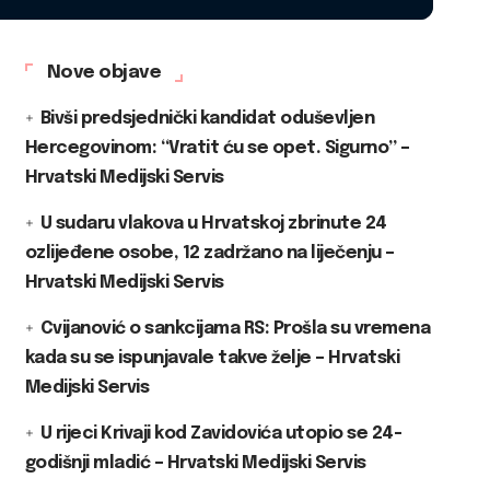
Nove objave
Bivši predsjednički kandidat oduševljen
Hercegovinom: “Vratit ću se opet. Sigurno” –
Hrvatski Medijski Servis
U sudaru vlakova u Hrvatskoj zbrinute 24
ozlijeđene osobe, 12 zadržano na liječenju –
Hrvatski Medijski Servis
Cvijanović o sankcijama RS: Prošla su vremena
kada su se ispunjavale takve želje – Hrvatski
Medijski Servis
U rijeci Krivaji kod Zavidovića utopio se 24-
godišnji mladić – Hrvatski Medijski Servis