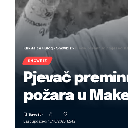
Klik Jajce
>
Blog
>
Showbiz
>
Pjevač preminuo 7 mjeseci na
SHOWBIZ
Pjevač premin
požara u Maked
Last updated: 15/10/2025 12:42