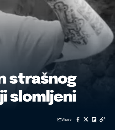
n strašnog
i slomljeni
Share