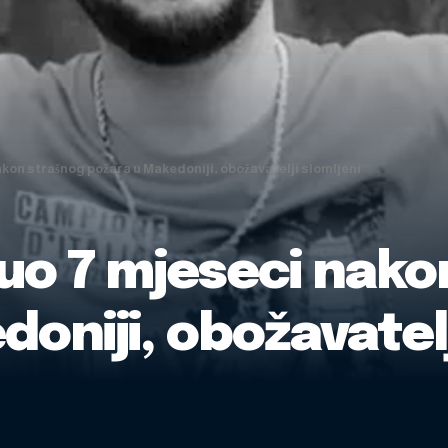
kon strašnog požara u Makedoniji, obožavatelji slomljeni
uo 7 mjeseci nako
oniji, obožavatelj