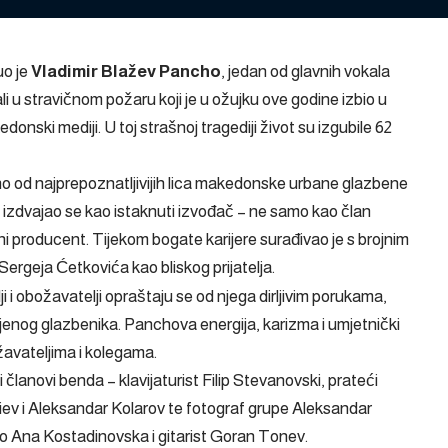
uo je
Vladimir Blažev Pancho
, jedan od glavnih vokala
dali u stravičnom požaru koji je u ožujku ove godine izbio u
ski mediji. U toj strašnoj tragediji život su izgubile 62
dno od najprepoznatljivijih lica makedonske urbane glazbene
 izdvajao se kao istaknuti izvođač – ne samo kao član
i producent. Tijekom bogate karijere surađivao je s brojnim
ergeja Ćetkovića kao bliskog prijatelja.
i i obožavatelji opraštaju se od njega dirljivim porukama,
ljenog glazbenika. Panchova energija, karizma i umjetnički
avateljima i kolegama.
i članovi benda – klavijaturist Filip Stevanovski, prateći
iev i Aleksandar Kolarov te fotograf grupe Aleksandar
ino Ana Kostadinovska i gitarist Goran Tonev.