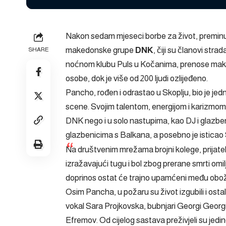
Nakon sedam mjeseci borbe za život, premin
makedonske grupe
DNK
, čiji su članovi stra
SHARE
noćnom klubu Puls u Kočanima, prenose makedon
osobe, dok je više od 200 ljudi ozlijeđeno.
Pancho, rođen i odrastao u Skoplju, bio je je
scene. Svojim talentom, energijom i karizmom
DNK nego i u solo nastupima, kao DJ i glazben
glazbenicima s Balkana, a posebno je isticao S
Na društvenim mrežama brojni kolege, prijatelj
izražavajući tugu i bol zbog prerane smrti omi
doprinos ostat će trajno upamćeni među obož
Osim Pancha, u požaru su život izgubili i ostal
vokal Sara Projkovska, bubnjari Georgi Georg
Efremov. Od cijelog sastava preživjeli su jed