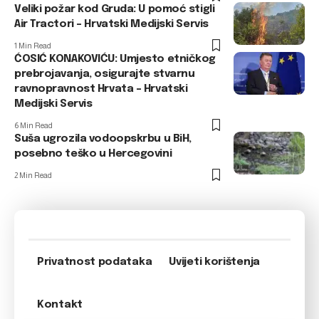
Veliki požar kod Gruda: U pomoć stigli
Air Tractori – Hrvatski Medijski Servis
1 Min Read
ĆOSIĆ KONAKOVIĆU: Umjesto etničkog
prebrojavanja, osigurajte stvarnu
ravnopravnost Hrvata – Hrvatski
Medijski Servis
6 Min Read
Suša ugrozila vodoopskrbu u BiH,
posebno teško u Hercegovini
2 Min Read
Privatnost podataka
Uvijeti korištenja
Kontakt