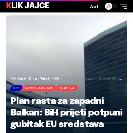
KLIK JAJCE
Aa
Klik Jajce
>
Blog
>
Vijesti
>
BiH
>
Plan rasta za zapadni Balkan: BiH prijeti potpuni gubitak EU sredstava
BIH
KAMENJAR.COM
SA WEB-A
Plan rasta za zapadni
Balkan: BiH prijeti potpuni
gubitak EU sredstava