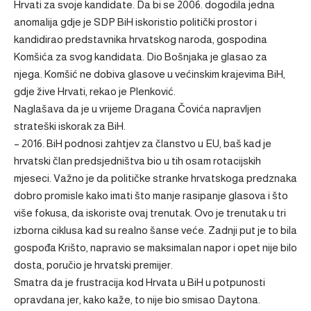
Hrvati za svoje kandidate. Da bi se 2006. dogodila jedna
anomalija gdje je SDP BiH iskoristio politički prostor i
kandidirao predstavnika hrvatskog naroda, gospodina
Komšića za svog kandidata. Dio Bošnjaka je glasao za
njega. Komšić ne dobiva glasove u većinskim krajevima BiH,
gdje žive Hrvati, rekao je Plenković.
Naglašava da je u vrijeme Dragana Čovića napravljen
strateški iskorak za BiH.
– 2016. BiH podnosi zahtjev za članstvo u EU, baš kad je
hrvatski član predsjedništva bio u tih osam rotacijskih
mjeseci. Važno je da političke stranke hrvatskoga predznaka
dobro promisle kako imati što manje rasipanje glasova i što
više fokusa, da iskoriste ovaj trenutak. Ovo je trenutak u tri
izborna ciklusa kad su realno šanse veće. Zadnji put je to bila
gospođa Krišto, napravio se maksimalan napor i opet nije bilo
dosta, poručio je hrvatski premijer.
Smatra da je frustracija kod Hrvata u BiH u potpunosti
opravdana jer, kako kaže, to nije bio smisao Daytona.