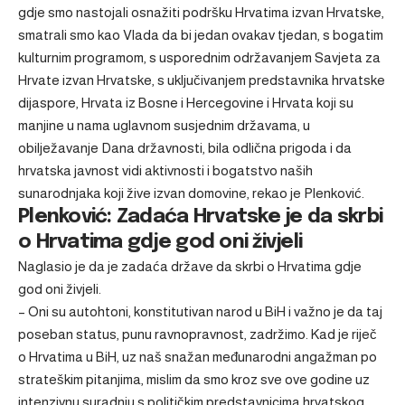
gdje smo nastojali osnažiti podršku Hrvatima izvan Hrvatske,
smatrali smo kao Vlada da bi jedan ovakav tjedan, s bogatim
kulturnim programom, s usporednim održavanjem Savjeta za
Hrvate izvan Hrvatske, s uključivanjem predstavnika hrvatske
dijaspore, Hrvata iz Bosne i Hercegovine i Hrvata koji su
manjine u nama uglavnom susjednim državama, u
obilježavanje Dana državnosti, bila odlična prigoda i da
hrvatska javnost vidi aktivnosti i bogatstvo naših
sunarodnjaka koji žive izvan domovine, rekao je Plenković.
Plenković: Zadaća Hrvatske je da skrbi
o Hrvatima gdje god oni živjeli
Naglasio je da je zadaća države da skrbi o Hrvatima gdje
god oni živjeli.
– Oni su autohtoni, konstitutivan narod u BiH i važno je da taj
poseban status, punu ravnopravnost, zadržimo. Kad je riječ
o Hrvatima u BiH, uz naš snažan međunarodni angažman po
strateškim pitanjima, mislim da smo kroz sve ove godine uz
intenzivnu suradnju s političkim predstavnicima hrvatskog