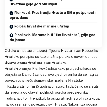
Hrvatima gdje god oni živjeli
Plenković: Frustracija Hrvata u BiH u potpunosti
opravdana
Položaj hrvatske manjine u Srbiji
Plenković: Moramo biti “tim Hrvatska”, gdje god
da jesmo
Odluka o institucionalizaciji Tjedna Hrvata izvan Republike
Hrvatske percipira se kao snažna poruka o novom odnosu
države prema Hrvatima izvan Hrvatske.
Hrvatski premijer Plenković ističe kako je u tjednu kada se
obilježava Dan državnosti, ovo ujedno i prilika da se naglasi
poveznicu između domovinske i iseljene Hrvatske.
– Kada vratimo film 35 godina unatrag, tada ćemo se sjetiti
da je jedna od glavnih političkih poruka predsjednika
Tuđmana u tom trenutku bila osigurati jedinstvo hrvatskoga
naroda i snažnu poveznicu svih Hrvata. Nakon niza godina