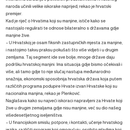
naroda učinili velike iskorake naprijed, rekao je hrvatski
premijer.
Kad je riječ o Hrvatima koji su manjine, ističe kako se
nastojalo regulirati te odnose bilateralno s državama gdje
manjine žive.
– U Hrvatskoj je osam fiksnih zastupničkih mjesta za manjine,
i nastojimo takvu praksu pokušati što više vidjeti i u drugim
zemljama. Taj segment ide sve bolje, mnoge države daju
podršku hrvatskoj manjini. Ima situacija gdje bismo očekivali i
više, ali tamo gdje to nije slučaj nastupa međunarodno
snažnija, ekonomski sposobnija hrvatska država koja putem
različitih programa podupire Hrvate izvan Hrvatske koji su
nacionalna manjina, rekao je Plenković.
Naglašava kako su najveći iskoraci napravljeni za Hrvate koji
žive u drugim zemaljama gdje nisu manjine, već su dio našeg
višedesetljetnog iseljeništva.
– U financijskom smislu, potpore, i kontakti, učenje hrvatskog
jezika, različiti programi koji omogućuju, osobito mladima koji