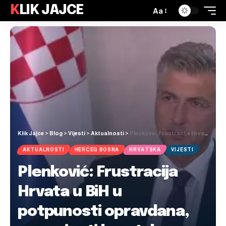
KLIK JAJCE
Aa
Klik Jajce
>
Blog
>
Vijesti
>
Aktualnosti
>
Plenković: Frustracija Hrvata u BiH u potpunosti opravdana, ne rasipati hrvatske glasove
AKTUALNOSTI
HERCEG BOSNA
HRVATSKA
VIJESTI
Plenković: Frustracija
Hrvata u BiH u
potpunosti opravdana,