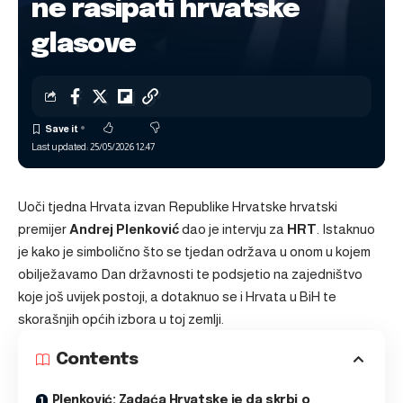
ne rasipati hrvatske
glasove
Last updated: 25/05/2026 12:47
Uoči tjedna Hrvata izvan Republike Hrvatske hrvatski
premijer
Andrej Plenković
dao je intervju za
HRT
. Istaknuo
je kako je simbolično što se tjedan održava u onom u kojem
obilježavamo Dan državnosti te podsjetio na zajedništvo
koje još uvijek postoji, a dotaknuo se i Hrvata u BiH te
skorašnjih općih izbora u toj zemlji.
Contents
Plenković: Zadaća Hrvatske je da skrbi o