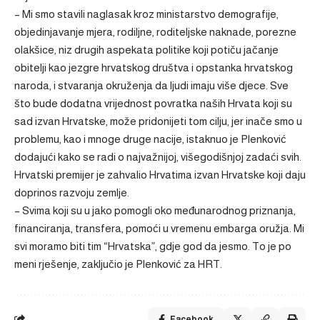
– Mi smo stavili naglasak kroz ministarstvo demografije,
objedinjavanje mjera, rodiljne, roditeljske naknade, porezne
olakšice, niz drugih aspekata politike koji potiču jačanje
obitelji kao jezgre hrvatskog društva i opstanka hrvatskog
naroda, i stvaranja okruženja da ljudi imaju više djece. Sve
što bude dodatna vrijednost povratka naših Hrvata koji su
sad izvan Hrvatske, može pridonijeti tom cilju, jer inače smo u
problemu, kao i mnoge druge nacije, istaknuo je Plenković
dodajući kako se radi o najvažnijoj, višegodišnjoj zadaći svih.
Hrvatski premijer je zahvalio Hrvatima izvan Hrvatske koji daju
doprinos razvoju zemlje.
– Svima koji su u jako pomogli oko međunarodnog priznanja,
financiranja, transfera, pomoći u vremenu embarga oružja. Mi
svi moramo biti tim “Hrvatska”, gdje god da jesmo. To je po
meni rješenje, zaključio je Plenković za HRT.
Facebook