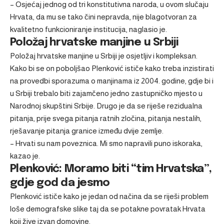
– Osjećaj jednog od tri konstitutivna naroda, u ovom slučaju
Hrvata, da mu se tako čini nepravda, nije blagotvoran za
kvalitetno funkcioniranje institucija, naglasio je.
Položaj hrvatske manjine u Srbiji
Položaj hrvatske manjine u Srbiji je osjetljiv i kompleksan.
Kako bi se on poboljšao Plenković ističe kako treba inzistirati
na provedbi sporazuma o manjinama iz 2004. godine, gdje bi i
u Srbiji trebalo biti zajamčeno jedno zastupničko mjesto u
Narodnoj skupštini Srbije. Drugo je da se riješe rezidualna
pitanja, prije svega pitanja ratnih zločina, pitanja nestalih,
rješavanje pitanja granice između dvije zemlje.
– Hrvati su nam poveznica. Mi smo napravili puno iskoraka,
kazao je.
Plenković: Moramo biti “tim Hrvatska”,
gdje god da jesmo
Plenković ističe kako je jedan od načina da se riješi problem
loše demografske slike taj da se potakne povratak Hrvata
koji žive izvan domovine.