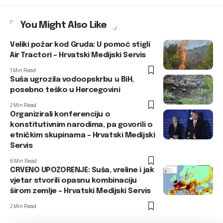
You Might Also Like
Veliki požar kod Gruda: U pomoć stigli
Air Tractori – Hrvatski Medijski Servis
1 Min Read
Suša ugrozila vodoopskrbu u BiH,
posebno teško u Hercegovini
2 Min Read
Organizirali konferenciju o
konstitutivnim narodima, pa govorili o
etničkim skupinama – Hrvatski Medijski
Servis
6 Min Read
CRVENO UPOZORENJE: Suša, vreline i jak
vjetar stvorili opasnu kombinaciju
širom zemlje – Hrvatski Medijski Servis
2 Min Read