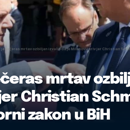
 je večeras mrtav ozbiljan izvalio da je Milanović kriv jer Christian Sc
čeras mrtav ozbilj
jer Christian Schm
rni zakon u BiH