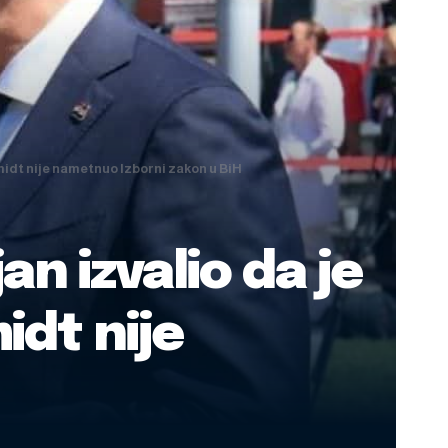
hmidt nije nametnuo Izborni zakon u BiH
an izvalio da je
idt nije