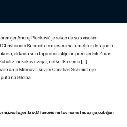
premijer Andrej Plenković je rekao da su s visokim
Christianom Schmidtom mjesecima temeljito i detaljno te
kona, ali kada se u taj proces uključio predsjednik Zoran
Scholtz, nekakav svinjar, netko tko nema […]
alio da je Milanović kriv jer Christian Schmidt nije
i puta na
Bild.ba
.
orni
izvalio
jer
kriv
Milanović
mrtav
nametnuo
nije
ozbiljan