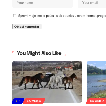
Spremi moje ime, e-poštu i web-stranicu u ovom internet preg
You Might Also Like
BIH
SA WEB-A
SA WEB-A