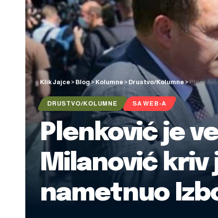
Klik Jajce
>
Blog
>
Kolumne
>
Drustvo/Kolumne
>
Plenković
DRUSTVO/KOLUMNE
SA WEB-A
Plenković je ve
Milanović kriv 
nametnuo Izbo