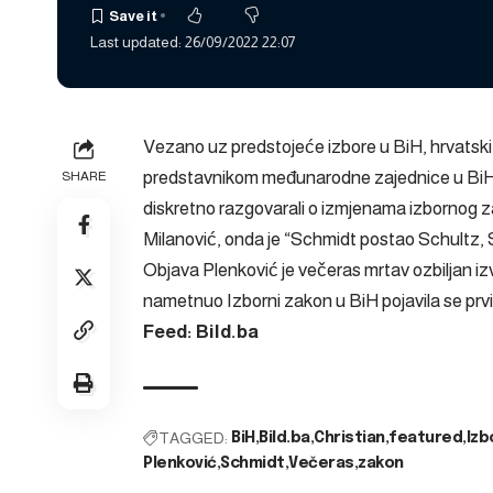
Last updated: 26/09/2022 22:07
Vezano uz predstojeće izbore u BiH, hrvatski 
predstavnikom međunarodne zajednice u BiH 
SHARE
diskretno razgovarali o izmjenama izbornog za
Milanović, onda je “Schmidt postao Schultz, 
Objava
Plenković je večeras mrtav ozbiljan izv
nametnuo Izborni zakon u BiH
pojavila se prv
Feed: Bild.ba
TAGGED:
BiH
Bild.ba
Christian
featured
Izb
Plenković
Schmidt
Večeras
zakon