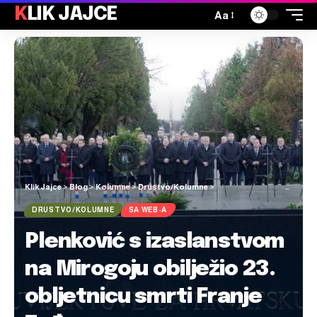
KLIK JAJCE
Aa
Klik Jajce
>
Blog
>
Kolumne
>
Drustvo/Kolumne
>
Plenković s izaslanstvom na Mirogoju obilježio 23. obljetnicu smrti Franje Tuđmana
DRUSTVO/KOLUMNE
SA WEB-A
Plenković s izaslanstvom
na Mirogoju obilježio 23.
obljetnicu smrti Franje