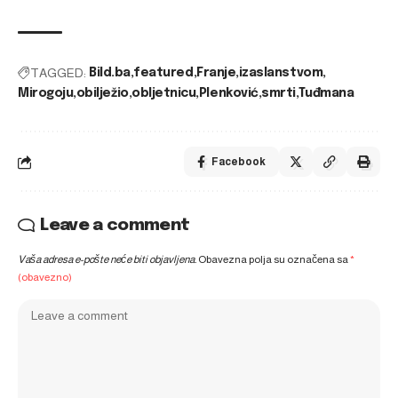
TAGGED:
Bild.ba
featured
Franje
izaslanstvom
Mirogoju
obilježio
obljetnicu
Plenković
smrti
Tuđmana
Facebook
Leave a comment
Vaša adresa e-pošte neće biti objavljena.
Obavezna polja su označena sa
*
(obavezno)