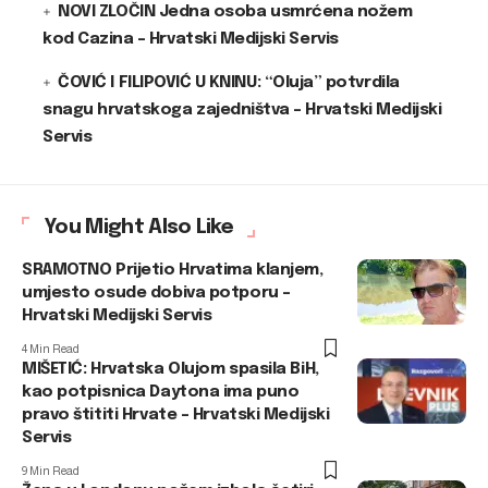
NOVI ZLOČIN Jedna osoba usmrćena nožem
kod Cazina – Hrvatski Medijski Servis
ČOVIĆ I FILIPOVIĆ U KNINU: “Oluja” potvrdila
snagu hrvatskoga zajedništva – Hrvatski Medijski
Servis
You Might Also Like
SRAMOTNO Prijetio Hrvatima klanjem,
umjesto osude dobiva potporu –
Hrvatski Medijski Servis
4 Min Read
MIŠETIĆ: Hrvatska Olujom spasila BiH,
kao potpisnica Daytona ima puno
pravo štititi Hrvate – Hrvatski Medijski
Servis
9 Min Read