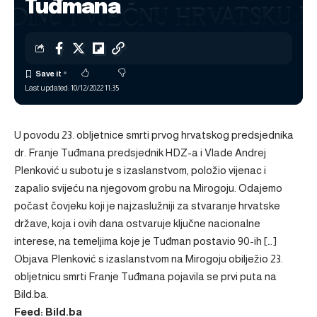
Tuđmana
Last updated: 10/12/2022 11:35
U povodu 23. obljetnice smrti prvog hrvatskog predsjednika
dr. Franje Tuđmana predsjednik HDZ-a i Vlade Andrej
Plenković u subotu je s izaslanstvom, položio vijenac i
zapalio svijeću na njegovom grobu na Mirogoju. Odajemo
počast čovjeku koji je najzaslužniji za stvaranje hrvatske
države, koja i ovih dana ostvaruje ključne nacionalne
interese, na temeljima koje je Tuđman postavio 90-ih […]
Objava
Plenković s izaslanstvom na Mirogoju obilježio 23.
obljetnicu smrti Franje Tuđmana
pojavila se prvi puta na
Bild.ba
.
Feed: Bild.ba