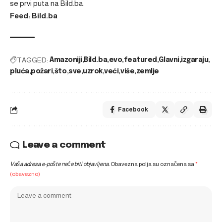
se prvi puta na
Bild.ba
.
Feed: Bild.ba
TAGGED:
Amazoniji
Bild.ba
evo
featured
Glavni
izgaraju
pluća
požari
što
sve
uzrok
veći
više
zemlje
Facebook
Leave a comment
Vaša adresa e-pošte neće biti objavljena.
Obavezna polja su označena sa
*
(obavezno)