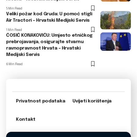
5 Min Read
Veliki požar kod Gruda: U pomoć stigli
Air Tractori – Hrvatski Medijski Servis
1 Min Read
ĆOSIĆ KONAKOVIĆU: Umjesto etničkog
prebrojavanja, osigurajte stvarnu
ravnopravnost Hrvata – Hrvatski
Medijski Servis
6 Min Read
Privatnost podataka
Uvijeti korištenja
Kontakt