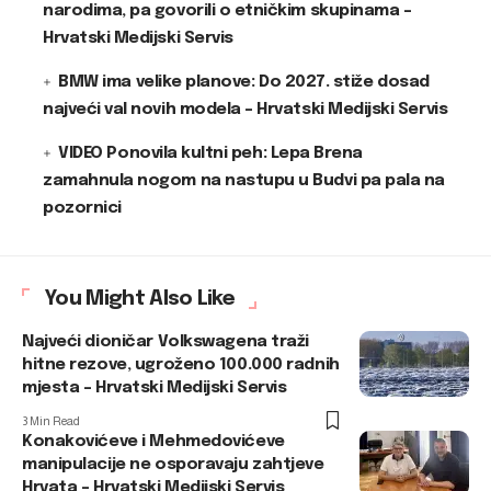
narodima, pa govorili o etničkim skupinama –
Hrvatski Medijski Servis
BMW ima velike planove: Do 2027. stiže dosad
najveći val novih modela – Hrvatski Medijski Servis
VIDEO Ponovila kultni peh: Lepa Brena
zamahnula nogom na nastupu u Budvi pa pala na
pozornici
You Might Also Like
Najveći dioničar Volkswagena traži
hitne rezove, ugroženo 100.000 radnih
mjesta – Hrvatski Medijski Servis
3 Min Read
Konakovićeve i Mehmedovićeve
manipulacije ne osporavaju zahtjeve
Hrvata – Hrvatski Medijski Servis