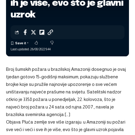
ih je više, evo što je glavni
uzrok
Last updated: 26/08/2022 9:44
Broj šumskih požara u brazilskoj Amazoniji dosegnuo je ovaj
tjedan gotovo 15-godišnji maksimum, pokazuju službene
brojke koje su pružile najnovije upozorenje o sve većem
uništavanju najveće prašume na svijetu. Satelitski nadzor
otkrio je 3358 požara u ponedjeljak, 22. kolovoza, što je
najveći broj požara u 24 sata od rujna 2007., navela je
brazilska svemirska agencija […]
Objava
Pluća zemlje sve više izgaraju: u Amazoniji su požari
sve veći i veći i sve ih je više, evo što je glavni uzrok
pojavila