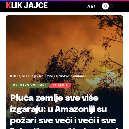
KLIK JAJCE
Aa
Klik Jajce
>
Blog
>
Kolumne
>
Drustvo/Kolumne
>
Pluća zemlje sve više izgaraju: u Amazoniji su požari sve veći i veći i sve ih je više, evo što je glavni uzrok
DRUSTVO/KOLUMNE
SA WEB-A
Pluća zemlje sve više
izgaraju: u Amazoniji su
požari sve veći i veći i sve