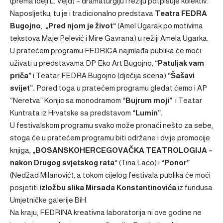
(prema ideji L. Vejd) – dramaturgiju i režiju potpisuje kolektiv.
Naposljetku, tu je i tradicionalno predstava
Teatra FEDRA
Bugojno
,
„Pred njom je život“
(Amel Ugarak po motivima
tekstova Maje Pelević i Mire Gavrana) u režiji Amela Ugarka.
U pratećem programu FEDRICA najmlađa publika će moći
uživati u predstavama DP Eko Art Bugojno,
“Patuljak vam
priča”
i Teatar FEDRA Bugojno (dječija scena)
“Šašavi
svijet”.
Pored toga u pratećem programu gledat ćemo i AP
“Neretva” Konjic sa monodramom
“Bujrum moji”
i Teatar
Kuntrata iz Hrvatske sa predstavom
“Lumin”.
U festivalskom programu svako može pronaći nešto za sebe,
stoga će u pratećem programu biti održane i dvije promocije
knjiga,
„BOSANSKOHERCEGOVAČKA TEATROLOGIJA –
nakon Drugog svjetskog rata“
(Tina Laco) i
“Ponor”
(Nedžad Milanović), a tokom cijelog festivala publika će moći
posjetiti
izložbu slika Mirsada Konstantinovića
iz fundusa
Umjetničke galerije BiH.
Na kraju, FEDRINA kreativna laboratorija ni ove godine ne