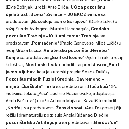
(Elvis Bošnjak) u režiji Ante Bilića;
UG za pozorišnu
djelatnost „Scena“ Živinice – JU BKC Živinice
sa
predstavom
„Bašeskija, san o Sarajevu“
(Darko Lukić) u
režiji Suada Avdagića i Murata Hasanagića;
Gradsko
pozorište Trebinje – Kulturni centar Trebinje
sa
predstavom
„Pomračenje“
(Paolo Genovese, Miloš Lučić) u
režiji Miloša Lučića;
Amatersko pozorište „Neretva“
Konjic
sa predstavom
„Sizif od Bosne“
(Ajdin Tinjak) u režiji
kolektiva;
Mostarski teatar mladih
sa predstavom
„Smrt
je moja ljubav“
koja je autorski projekt Seada Đulića;
Pozorište mladih Tuzle i Srednja „Savremeno –
umjetnička škola“ Tuzla
sa predstavom
„Hoću kući“
(Po
motivima teksta „Kući“ Ljudmile Razumovske, adaptacija:
Amila Beširović) u režiji Adnana Mujkića;
Kazalište mladih
„Korifej“
sa predstavom
„Ženski snovi“
(Ana Dragozet) čiju
režiju i dramaturgiju potpisuje Anela Križanac;
Dječije
pozorište Eko Art Bugojno
sa predstavom
„Bardov’ce“