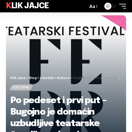
KLIK JAJCE
Aa
Klik Jajce
>
Blog
>
Lifestyle
>
Kultura
>
Po pedeset i prvi put – Bugojno je domaćin uzbudljive teatarske čarolije: najava i program 51. Teatarskog festivala BiH FEDRA
KULTURA
Po pedeset i prvi put –
Bugojno je domaćin
uzbudljive teatarske