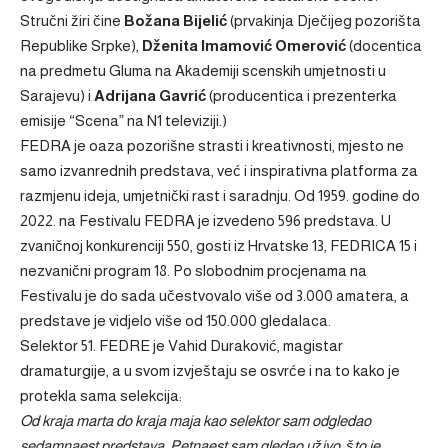
Stručni žiri čine
Božana Bijelić
(prvakinja Dječijeg pozorišta
Republike Srpke),
Dženita Imamović Omerović
(docentica
na predmetu Gluma na Akademiji scenskih umjetnosti u
Sarajevu) i
Adrijana Gavrić
(producentica i prezenterka
emisije “Scena” na N1 televiziji.)
FEDRA je oaza pozorišne strasti i kreativnosti, mjesto ne
samo izvanrednih predstava, već i inspirativna platforma za
razmjenu ideja, umjetnički rast i saradnju. Od 1959. godine do
2022. na Festivalu FEDRA je izvedeno 596 predstava. U
zvaničnoj konkurenciji 550, gosti iz Hrvatske 13, FEDRICA 15 i
nezvanični program 18. Po slobodnim procjenama na
Festivalu je do sada učestvovalo više od 3.000 amatera, a
predstave je vidjelo više od 150.000 gledalaca.
Selektor 51. FEDRE je Vahid Duraković, magistar
dramaturgije, a u svom izvještaju se osvrće i na to kako je
protekla sama selekcija:
Od kraja marta do kraja maja kao selektor sam odgledao
sedamnaest predstava. Petnaest sam gledao uživo, što je,