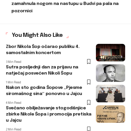
zamahnula nogom na nastupu u Budvi pa pala na
pozornici
You Might Also Like
Zbor Nikola Šop očarao publiku 4.
samostalnim koncertom
3 Min Read
Sutra posljednji dan za prijavu na
natječaj posvećen Nikoli Šopu
1 Min Read
Nakon sto godina Šopove „Pjesme
siromašnog sina“ ponovno u Jajcu
4 Min Read
Svečano obilježavanje stogodišnjice
zbirke Nikole Šopa i promocija pretiska
u Jajcu
2 Min Read