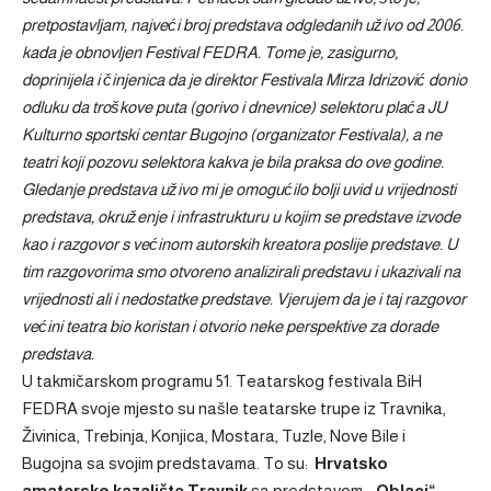
pretpostavljam, najveći broj predstava odgledanih uživo od 2006.
kada je obnovljen Festival FEDRA. Tome je, zasigurno,
doprinijela i činjenica da je direktor Festivala Mirza Idrizović donio
odluku da troškove puta (gorivo i dnevnice) selektoru plaća JU
Kulturno sportski centar Bugojno (organizator Festivala), a ne
teatri koji pozovu selektora kakva je bila praksa do ove godine.
Gledanje predstava uživo mi je omogućilo bolji uvid u vrijednosti
predstava, okruženje i infrastrukturu u kojim se predstave izvode
kao i razgovor s većinom autorskih kreatora poslije predstave. U
tim razgovorima smo otvoreno analizirali predstavu i ukazivali na
vrijednosti ali i nedostatke predstave. Vjerujem da je i taj razgovor
većini teatra bio koristan i otvorio neke perspektive za dorade
predstava.
U takmičarskom programu 51. Teatarskog festivala BiH
FEDRA svoje mjesto su našle teatarske trupe iz Travnika,
Živinica, Trebinja, Konjica, Mostara, Tuzle, Nove Bile i
Bugojna sa svojim predstavama. To su:
Hrvatsko
amatersko kazalište Travnik
sa predstavom
„Oblaci“