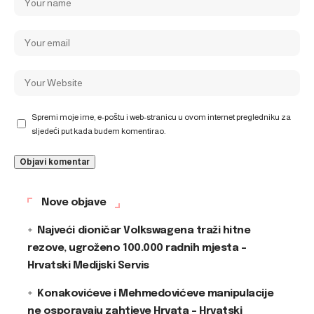
Spremi moje ime, e-poštu i web-stranicu u ovom internet pregledniku za
sljedeći put kada budem komentirao.
Nove objave
Najveći dioničar Volkswagena traži hitne
rezove, ugroženo 100.000 radnih mjesta –
Hrvatski Medijski Servis
Konakovićeve i Mehmedovićeve manipulacije
ne osporavaju zahtjeve Hrvata – Hrvatski