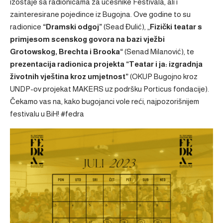
izostaje sa radionicama za učesnike Festivala, ali i
zainteresirane pojedince iz Bugojna. Ove godine to su
radionice
“Dramski odgoj”
(Sead Đulić), „
Fizički teatar s
primjesom scenskog govora na bazi vježbi
Grotowskog, Brechta i Brooka“
(Senad Milanović), te
prezentacija radionica projekta “Teatar i ja: izgradnja
životnih vještina kroz umjetnost”
(OKUP Bugojno kroz
UNDP-ov projekat MAKERS uz podršku Porticus fondacije).
Čekamo vas na, kako bugojanci vole reći, najpozorišnijem
festivalu u BiH! #fedra