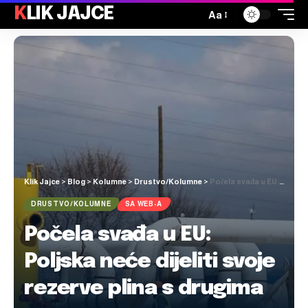
KLIK JAJCE
Aa
Klik Jajce
>
Blog
>
Kolumne
>
Drustvo/Kolumne
>
Počela svađa u EU: Poljska neće dijeliti svoje rezerve plina s drugima
DRUSTVO/KOLUMNE
SA WEB-A
Počela svađa u EU:
Poljska neće dijeliti svoje
rezerve plina s drugima