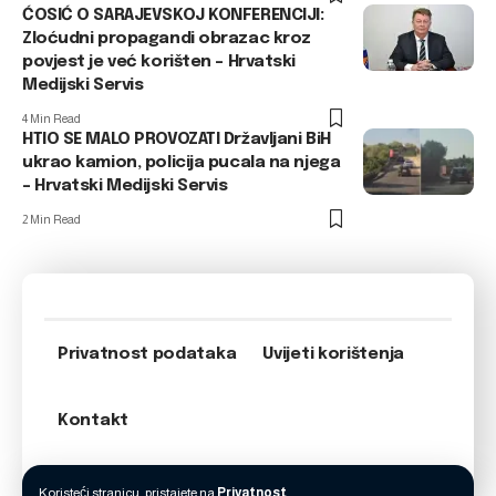
ĆOSIĆ O SARAJEVSKOJ KONFERENCIJI:
Zloćudni propagandi obrazac kroz
povjest je već korišten – Hrvatski
Medijski Servis
4 Min Read
HTIO SE MALO PROVOZATI Državljani BiH
ukrao kamion, policija pucala na njega
– Hrvatski Medijski Servis
2 Min Read
Privatnost podataka
Uvijeti korištenja
Kontakt
Koristeći stranicu, pristajete na
Privatnost