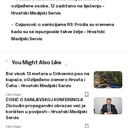
ozlijeđene osobe, 12 zadržano na liječenju –
Hrvatski Medijski Servis
Cvijanović o sankcijama RS: Prošla su vremena
kada su se ispunjavale takve želje – Hrvatski
Medijski Servis
You Might Also Like
Bor visok 13 metara u Crikvenici pao na
kupače, oOzlijeđeno osmero Hrvata i
Čeha – Hrvatski Medijski Servis
2 Min Read
ĆOSIĆ O SARAJEVSKOJ KONFERENCIJI:
Zloćudni propagandni obrazac već je
korišten u povijesti – Hrvatski Medijski
Servis
4 Min Read