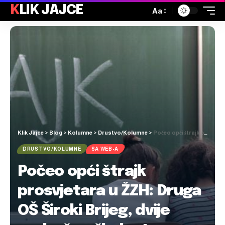
KLIK JAJCE
Aa
Klik Jajce
>
Blog
>
Kolumne
>
Drustvo/Kolumne
>
Počeo opći štrajk prosvjetara u ŽZH: Druga OŠ Široki Brijeg, dvije područne škole, te pojedinci u nekim školama nisu pristupili štrajku
DRUSTVO/KOLUMNE
SA WEB-A
Počeo opći štrajk
prosvjetara u ŽZH: Druga
OŠ Široki Brijeg, dvije