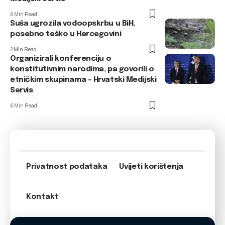
6 Min Read
Suša ugrozila vodoopskrbu u BiH,
posebno teško u Hercegovini
2 Min Read
Organizirali konferenciju o
konstitutivnim narodima, pa govorili o
etničkim skupinama – Hrvatski Medijski
Servis
6 Min Read
Privatnost podataka
Uvijeti korištenja
Kontakt