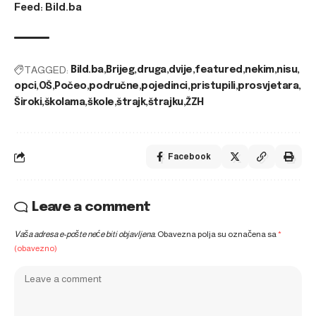
Feed: Bild.ba
TAGGED:
Bild.ba
Brijeg
druga
dvije
featured
nekim
nisu
opci
OŠ
Počeo
područne
pojedinci
pristupili
prosvjetara
Široki
školama
škole
štrajk
štrajku
ŽZH
Facebook
Leave a comment
Vaša adresa e-pošte neće biti objavljena.
Obavezna polja su označena sa
*
(obavezno)