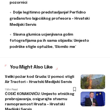
pozornici
Dolje legitimno predstavljanje! Perfidno
građanstvo lajpciškog profesora – Hrvatski
Medijski Servis
Slavna glumica ucjenjivana golim
fotografijama pa ih sama objavila: Umjesto
podrške stigle optužbe, ‘Slomilo me’
You Might Also Like
Veliki požar kod Gruda: U pomoć stigli
Air Tractori – Hrvatski Medijski Servis
1 Min Read
ĆOSIĆ KONAKOVIĆU: Umjesto etničkog
prebrojavanja, osigurajte stvarnu
ravnopravnost Hrvata – Hrvatski
Medijski Servis