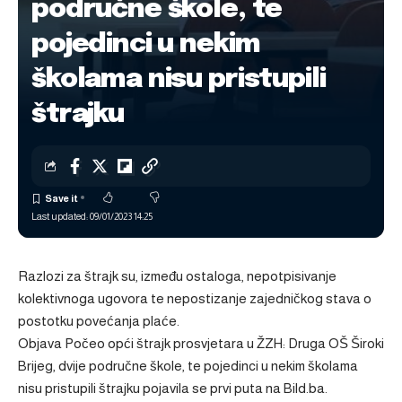
područne škole, te
pojedinci u nekim
školama nisu pristupili
štrajku
Last updated: 09/01/2023 14:25
Razlozi za štrajk su, između ostaloga, nepotpisivanje
kolektivnoga ugovora te nepostizanje zajedničkog stava o
postotku povećanja plaće.
Objava
Počeo opći štrajk prosvjetara u ŽZH: Druga OŠ Široki
Brijeg, dvije područne škole, te pojedinci u nekim školama
nisu pristupili štrajku
pojavila se prvi puta na
Bild.ba
.