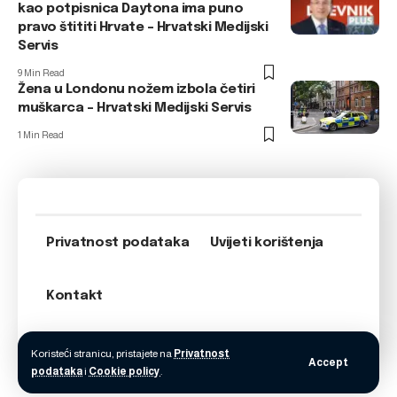
kao potpisnica Daytona ima puno
pravo štititi Hrvate – Hrvatski Medijski
Servis
9 Min Read
Žena u Londonu nožem izbola četiri
muškarca – Hrvatski Medijski Servis
1 Min Read
Privatnost podataka
Uvijeti korištenja
Kontakt
Koristeći stranicu, pristajete na
Privatnost
Accept
podataka
i
Cookie policy
.