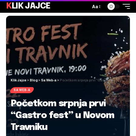
KLIK JAJCE
Aa
Klik Jajce
>
Blog
>
Sa Web-a
>
Početkom srpnja prvi “Gastro fest” u Novom Travniku
SA WEB-A
Početkom srpnja prvi
“Gastro fest” u Novom
Travniku