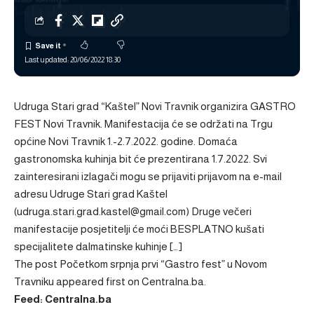
Last updated: 20/06/2022 18:30
Udruga Stari grad “Kaštel” Novi Travnik organizira GASTRO
FEST Novi Travnik. Manifestacija će se održati na Trgu
općine Novi Travnik 1.-2.7.2022. godine. Domaća
gastronomska kuhinja bit će prezentirana 1.7.2022. Svi
zainteresirani izlagači mogu se prijaviti prijavom na e-mail
adresu Udruge Stari grad Kaštel
(
udruga.stari.grad.kastel@gmail.com
) Druge večeri
manifestacije posjetitelji će moći BESPLATNO kušati
specijalitete dalmatinske kuhinje […]
The post
Početkom srpnja prvi “Gastro fest” u Novom
Travniku
appeared first on
Centralna.ba
.
Feed: Centralna.ba