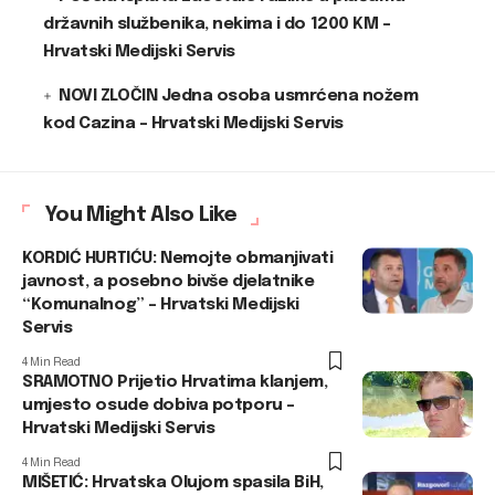
državnih službenika, nekima i do 1200 KM –
Hrvatski Medijski Servis
NOVI ZLOČIN Jedna osoba usmrćena nožem
kod Cazina – Hrvatski Medijski Servis
You Might Also Like
KORDIĆ HURTIĆU: Nemojte obmanjivati
javnost, a posebno bivše djelatnike
“Komunalnog” – Hrvatski Medijski
Servis
4 Min Read
SRAMOTNO Prijetio Hrvatima klanjem,
umjesto osude dobiva potporu –
Hrvatski Medijski Servis
4 Min Read
MIŠETIĆ: Hrvatska Olujom spasila BiH,