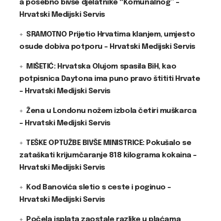
a posebno bivše djelatnike “Komunalnog” –
Hrvatski Medijski Servis
SRAMOTNO Prijetio Hrvatima klanjem, umjesto
osude dobiva potporu – Hrvatski Medijski Servis
MIŠETIĆ: Hrvatska Olujom spasila BiH, kao
potpisnica Daytona ima puno pravo štititi Hrvate
– Hrvatski Medijski Servis
Žena u Londonu nožem izbola četiri muškarca
– Hrvatski Medijski Servis
TEŠKE OPTUŽBE BIVŠE MINISTRICE: Pokušalo se
zataškati krijumčaranje 818 kilograma kokaina –
Hrvatski Medijski Servis
Kod Banovića sletio s ceste i poginuo –
Hrvatski Medijski Servis
Počela isplata zaostale razlike u plaćama