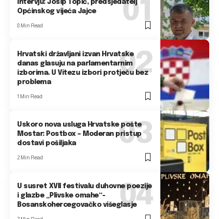
Intervju: Josip Topić, predsjedatelj
Općinskog vijeća Jajce
8 Min Read
Hrvatski državljani izvan Hrvatske
danas glasuju na parlamentarnim
izborima. U Vitezu izbori protječu bez
problema
1 Min Read
Uskoro nova usluga Hrvatske pošte
Mostar: Postbox – Moderan pristup
dostavi pošiljaka
2 Min Read
U susret XVII festivalu duhovne poezije
i glazbe „Plivske omahe“-
Bosanskohercegovačko višeglasje