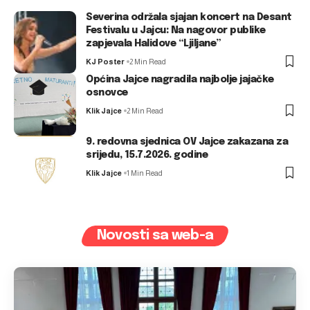
Severina održala sjajan koncert na Desant
Festivalu u Jajcu: Na nagovor publike
zapjevala Halidove “Ljiljane”
KJ Poster
2 Min Read
Općina Jajce nagradila najbolje jajačke
osnovce
Klik Jajce
2 Min Read
9. redovna sjednica OV Jajce zakazana za
srijedu, 15.7.2026. godine
Klik Jajce
1 Min Read
Novosti sa web-a