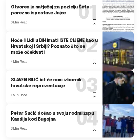
Otvoren je natječaj za poziciju Šefa
porezne ispostave Jajce
0 Min Read
Hoće li Lidl u BiH imati ISTE CIJENE kao u
Hrvatskoj i Srbiji? Poznato što se
može očekivati
4 Min Read
SLAVEN BILIĆ bit će novi izbornik
hrvatske reprezentacije
1 Min Read
Petar Sučić došao u svoju rodnu župu
Kandija kod Bugojna
3 Min Read