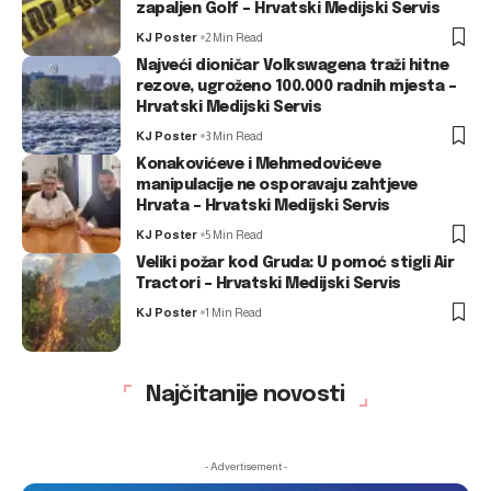
zapaljen Golf – Hrvatski Medijski Servis
KJ Poster
2 Min Read
Najveći dioničar Volkswagena traži hitne
rezove, ugroženo 100.000 radnih mjesta –
Hrvatski Medijski Servis
KJ Poster
3 Min Read
Konakovićeve i Mehmedovićeve
manipulacije ne osporavaju zahtjeve
Hrvata – Hrvatski Medijski Servis
KJ Poster
5 Min Read
Veliki požar kod Gruda: U pomoć stigli Air
Tractori – Hrvatski Medijski Servis
KJ Poster
1 Min Read
Najčitanije novosti
- Advertisement -