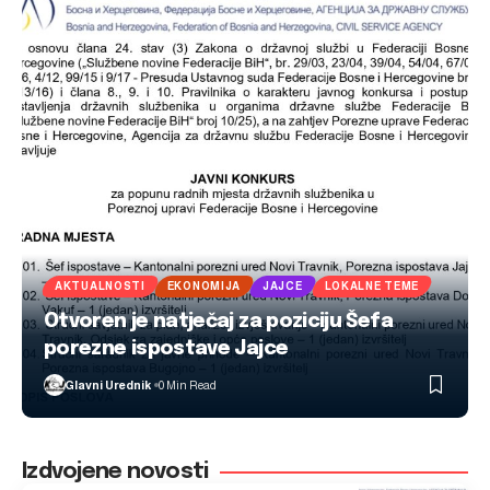
AKTUALNOSTI
EKONOMIJA
JAJCE
LOKALNE TEME
Otvoren je natječaj za poziciju Šefa
porezne ispostave Jajce
Glavni Urednik
0 Min Read
Izdvojene novosti