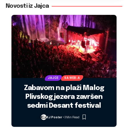
Novosti iz Jajca
JAJCE
SA WEB-A
Zabavom na plaži Malog
Plivskog jezera završen
sedmi Desant festival
KJ Poster
3 Min Read