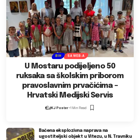
BIH
SA WEB-A
U Mostaru podijeljeno 50
ruksaka sa školskim priborom
pravoslavnim prvačićima –
Hrvatski Medijski Servis
KJ Poster
1 Min Read
Bačena eksplozivna naprava na
ugostiteljski objekt u Vitezu, u N. Travniku