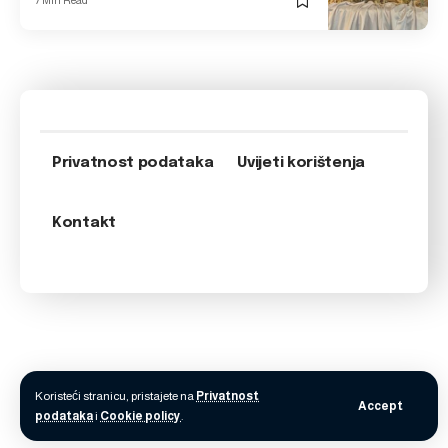
7 Min Read
Privatnost podataka
Uvijeti korištenja
Kontakt
Koristeći stranicu, pristajete na
Privatnost
Accept
podataka
i
Cookie policy
.