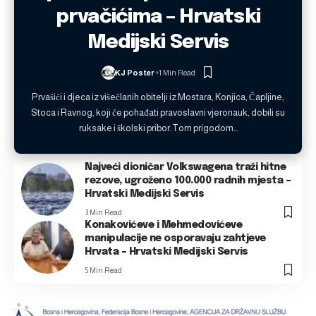
prvačićima – Hrvatski
Medijski Servis
KJ Poster
1 Min Read
Prvašići i djeca iz višečlanih obitelji iz Mostara, Konjica, Čapljine,
Stoca i Ravnog, koji će pohađati pravoslavni vjeronauk, dobili su
ruksake i školski pribor.Tom prigodom…
Najveći dioničar Volkswagena traži hitne
rezove, ugroženo 100.000 radnih mjesta –
Hrvatski Medijski Servis
3 Min Read
Konakovićeve i Mehmedovićeve
manipulacije ne osporavaju zahtjeve
Hrvata – Hrvatski Medijski Servis
5 Min Read