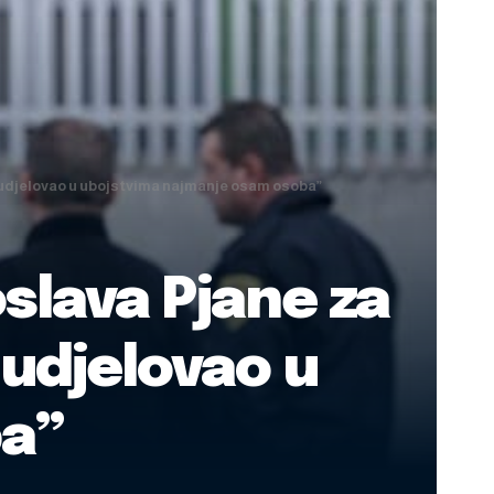
“Sudjelovao u ubojstvima najmanje osam osoba”
slava Pjane za
Sudjelovao u
ba”