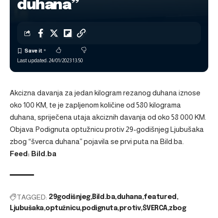
duhana”
Last updated: 24/01/2023 13:50
Akcizna davanja za jedan kilogram rezanog duhana iznose
oko 100 KM, te je zapljenom količine od 580 kilograma
duhana, spriječena utaja akciznih davanja od oko 58 000 KM.
Objava
Podignuta optužnicu protiv 29-godišnjeg Ljubušaka
zbog “šverca duhana”
pojavila se prvi puta na
Bild.ba
.
Feed: Bild.ba
TAGGED:
29godišnjeg
Bild.ba
duhana
featured
Ljubušaka
optužnicu
podignuta
protiv
ŠVERCA
zbog