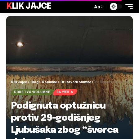
KLIK JAJCE
Aa
Klik Jajce
>
Blog
>
Kolumne
>
Drustvo/Kolumne
>
Podignuta optužnicu protiv 29-godišnjeg Ljubušaka zbog “šverca duhana”
DRUSTVO/KOLUMNE
SA WEB-A
Podignuta optužnicu
protiv 29-godišnjeg
Ljubušaka zbog “šverca