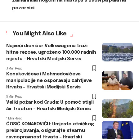
zamahnula nogom na nastupu u Budvi pa pala na
pozornici
You Might Also Like
Najveći dioničar Volkswagena traži
hitne rezove, ugroženo 100.000 radnih
mjesta – Hrvatski Medijski Servis
3 Min Read
Konakovićeve i Mehmedovićeve
manipulacije ne osporavaju zahtjeve
Hrvata – Hrvatski Medijski Servis
5 Min Read
Veliki požar kod Gruda: U pomoć stigli
Air Tractori – Hrvatski Medijski Servis
1 Min Read
ĆOSIĆ KONAKOVIĆU: Umjesto etničkog
prebrojavanja, osigurajte stvarnu
ravnopravnost Hrvata – Hrvatski