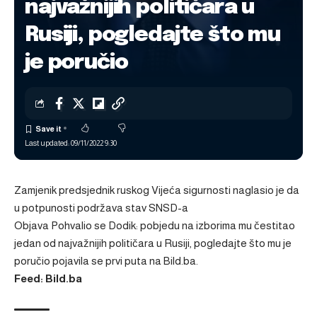
najvažnijih političara u
Rusiji, pogledajte što mu
je poručio
Last updated: 09/11/2022 9:30
Zamjenik predsjednik ruskog Vijeća sigurnosti naglasio je da
u potpunosti podržava stav SNSD-a
Objava
Pohvalio se Dodik: pobjedu na izborima mu čestitao
jedan od najvažnijih političara u Rusiji, pogledajte što mu je
poručio
pojavila se prvi puta na
Bild.ba
.
Feed: Bild.ba