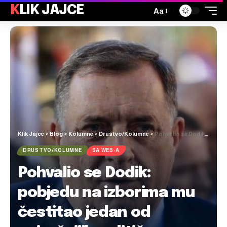
KLIK JAJCE
Aa
Klik Jajce
>
Blog
>
Kolumne
>
Drustvo/Kolumne
>
Pohvalio se Dodik: pobjedu na izborima mu čestitao jedan od najvažnijih političara u Rusiji, pogledajte što mu je poručio
DRUSTVO/KOLUMNE
SA WEB-A
Pohvalio se Dodik:
pobjedu na izborima mu
čestitao jedan od