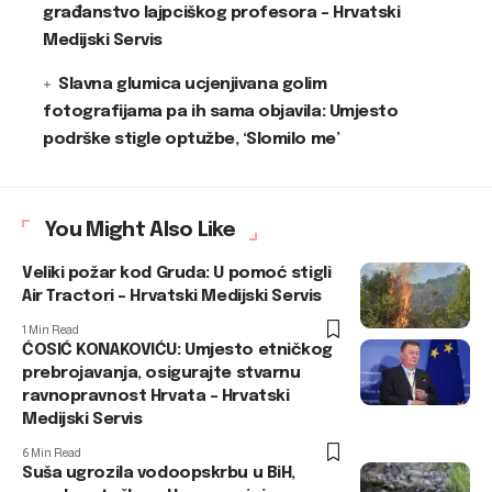
građanstvo lajpciškog profesora – Hrvatski
Medijski Servis
Slavna glumica ucjenjivana golim
fotografijama pa ih sama objavila: Umjesto
podrške stigle optužbe, ‘Slomilo me’
You Might Also Like
Veliki požar kod Gruda: U pomoć stigli
Air Tractori – Hrvatski Medijski Servis
1 Min Read
ĆOSIĆ KONAKOVIĆU: Umjesto etničkog
prebrojavanja, osigurajte stvarnu
ravnopravnost Hrvata – Hrvatski
Medijski Servis
6 Min Read
Suša ugrozila vodoopskrbu u BiH,