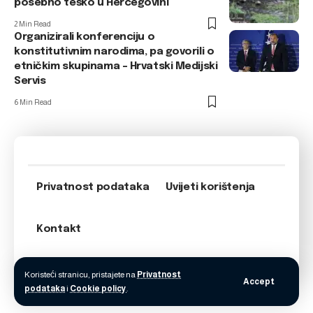
posebno teško u Hercegovini
2 Min Read
Organizirali konferenciju o
konstitutivnim narodima, pa govorili o
etničkim skupinama – Hrvatski Medijski
Servis
6 Min Read
Privatnost podataka
Uvijeti korištenja
Kontakt
Koristeći stranicu, pristajete na
Privatnost
Accept
podataka
i
Cookie policy
.