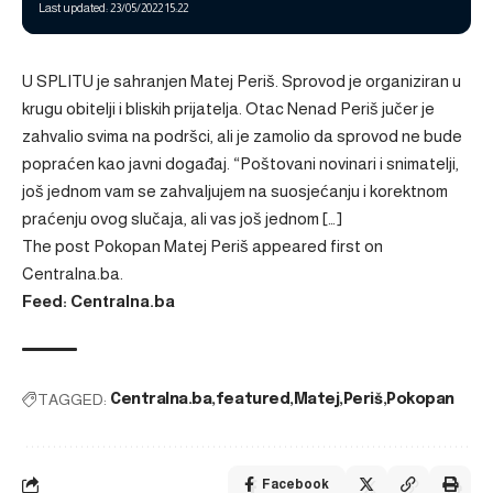
Last updated: 23/05/2022 15:22
U SPLITU je sahranjen Matej Periš. Sprovod je organiziran u
krugu obitelji i bliskih prijatelja. Otac Nenad Periš jučer je
zahvalio svima na podršci, ali je zamolio da sprovod ne bude
popraćen kao javni događaj. “Poštovani novinari i snimatelji,
još jednom vam se zahvaljujem na suosjećanju i korektnom
praćenju ovog slučaja, ali vas još jednom […]
The post
Pokopan Matej Periš
appeared first on
Centralna.ba
.
Feed: Centralna.ba
TAGGED:
Centralna.ba
featured
Matej
Periš
Pokopan
Facebook