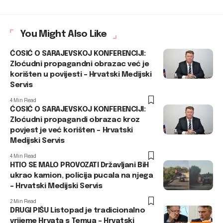
You Might Also Like
ĆOSIĆ O SARAJEVSKOJ KONFERENCIJI:
Zloćudni propagandni obrazac već je
korišten u povijesti – Hrvatski Medijski
Servis
4 Min Read
ĆOSIĆ O SARAJEVSKOJ KONFERENCIJI:
Zloćudni propagandi obrazac kroz
povjest je već korišten – Hrvatski
Medijski Servis
4 Min Read
HTIO SE MALO PROVOZATI Državljani BiH
ukrao kamion, policija pucala na njega
– Hrvatski Medijski Servis
2 Min Read
DRUGI PIŠU Listopad je tradicionalno
vrijeme Hrvata s Temua – Hrvatski