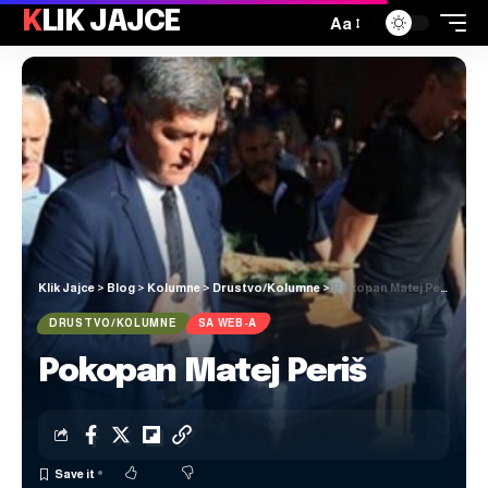
KLIK JAJCE
Aa
Klik Jajce
>
Blog
>
Kolumne
>
Drustvo/Kolumne
>
Pokopan Matej Periš
DRUSTVO/KOLUMNE
SA WEB-A
Pokopan Matej Periš