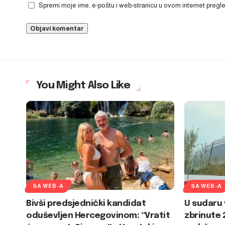
Spremi moje ime, e-poštu i web-stranicu u ovom internet preg
You Might Also Like
SA WEB-A
SA WEB-A
Bivši predsjednički kandidat
U sudaru 
oduševljen Hercegovinom: “Vratit
zbrinute 