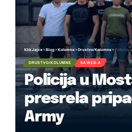
Klik Jajce
>
Blog
>
Kolumne
>
Drustvo/Kolumne
>
Policija 
DRUSTVO/KOLUMNE
SA WEB-A
Policija u Most
presrela pripa
Army