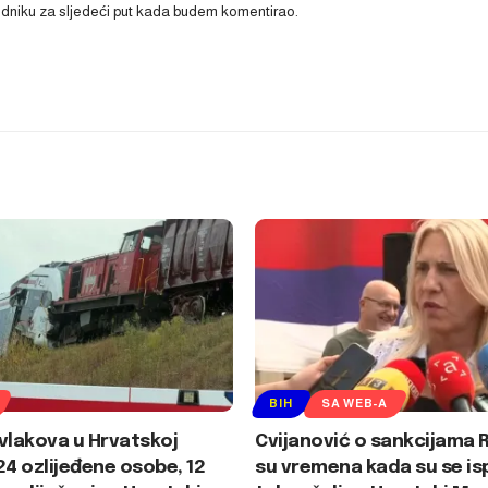
ledniku za sljedeći put kada budem komentirao.
BIH
SA WEB-A
vlakova u Hrvatskoj
Cvijanović o sankcijama R
24 ozlijeđene osobe, 12
su vremena kada su se is