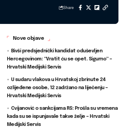
Share
Nove objave
Bivši predsjednički kandidat oduševljen
Hercegovinom: “Vratit ću se opet. Sigurno” –
Hrvatski Medijski Servis
U sudaru vlakova u Hrvatskoj zbrinute 24
ozlijeđene osobe, 12 zadržano na liječenju –
Hrvatski Medijski Servis
Cvijanović o sankcijama RS: Prošla su vremena
kada su se ispunjavale takve želje – Hrvatski
Medijski Servis