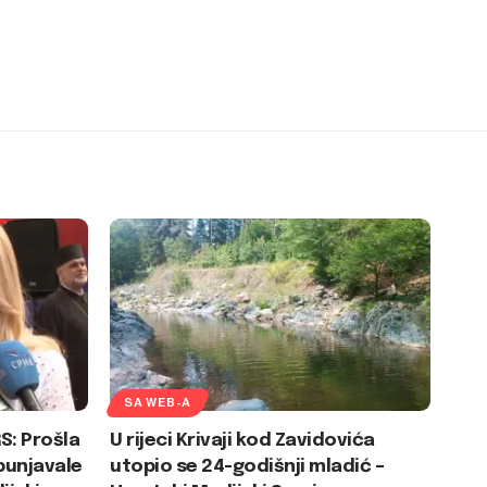
SA WEB-A
S: Prošla
U rijeci Krivaji kod Zavidovića
punjavale
utopio se 24-godišnji mladić –