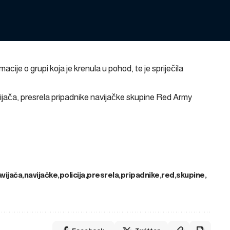
macije o grupi koja je krenula u pohod, te je spriječila
vijača, presrela pripadnike navijačke skupine Red Army
avijača
navijačke
policija
presrela
pripadnike
red
skupine