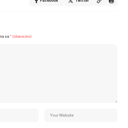
Facebook
Twitter
ena sa
* (obavezno)