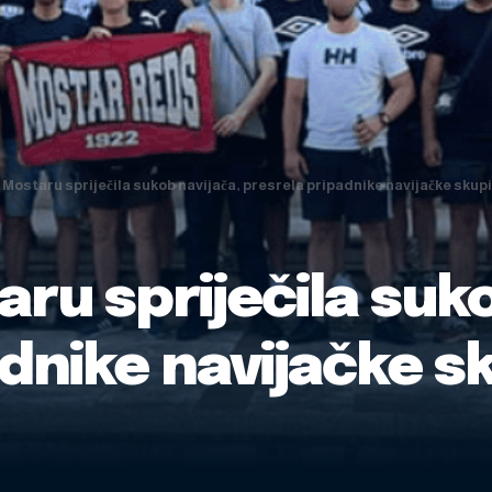
u Mostaru spriječila sukob navijača, presrela pripadnike navijačke sku
aru spriječila suk
dnike navijačke s