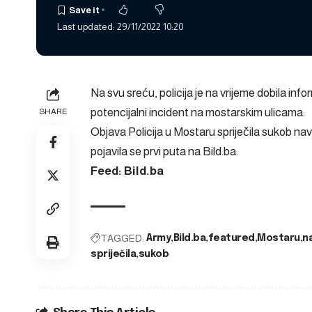
Last updated: 29/11/2022 10:20
Na svu sreću, policija je na vrijeme dobila infor
potencijalni incident na mostarskim ulicama.
SHARE
Objava
Policija u Mostaru spriječila sukob na
pojavila se prvi puta na
Bild.ba
.
Feed: Bild.ba
TAGGED:
Army
Bild.ba
featured
Mostaru
n
spriječila
sukob