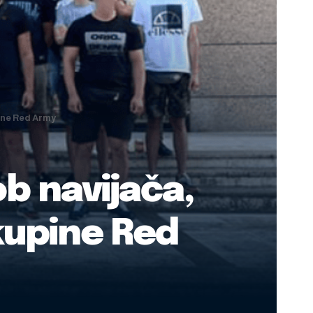
pine Red Army
ob navijača,
kupine Red