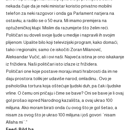
nekada čuje da je neki ministar koristio privatno mobilni
telefon za neki razgovor i onda ga Parlament natjera na
ostavku, a radilo se o 50 eura. Mi imamo premijera na
optuženičkoj klupi. Mislim da razumijete što želim reći.
Političari su doveli svoje ljude u medije i napravili ih svojim
plijenom. Upalite bilo koji televizijski program, kako domaći,
tako i regionalni, samo će iskočiti Zoran Milanović,
Aleksandar Vučić, ali i ovi naši. Najveća istina je ono iskakanje
iz frižidera. Naši političari isto izlaze iz frižidera.
Političari one koje postave moraju imati hrabrosti da im ne
daju prostora toliki jer udaviše narod, omladinu… Ovo je
psihološka tortura koja oštećuje ljudski duh, pa čak i ljudske
vrline. O čemu oni pričaju i čime se bave? Oni se bave je li ovaj
gol prošao ispred Narodnog kazališta, a ovaj ukrao 100
milijuna. Ako moram birati onda ću ovog što je gol šetao, a
nisam za ovog što je ukrao 100 milijuna i još govori ´nisam
Allaha mi´.”
Feed: Bild.ba