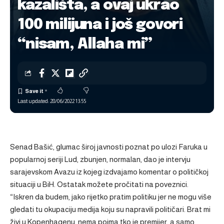
kazališta, a ovaj ukrao
100 milijuna i još govori
“nisam, Allaha mi”
Last updated: 28/06/2022 13:55
Senad Bašić, glumac široj javnosti poznat po ulozi Faruka u
popularnoj seriji Lud, zbunjen, normalan, dao je intervju
sarajevskom
Avazu
iz kojeg izdvajamo komentar o političkoj
situaciji u BiH. Ostatak možete pročitati na
poveznici
.
“Iskren da budem, jako rijetko pratim politiku jer ne mogu više
gledati tu okupaciju medija koju su napravili političari. Brat mi
živi u Kopenhagenu, nema pojma tko je premijer, a samo