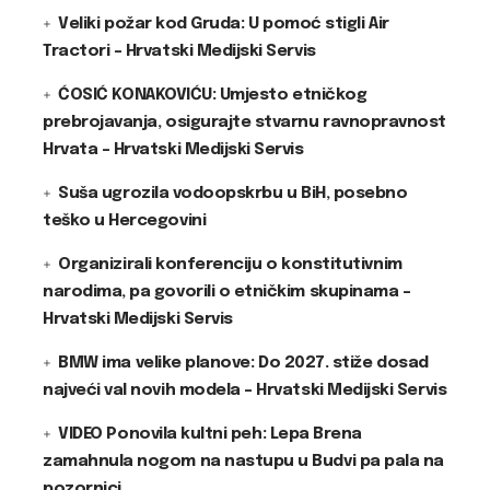
Veliki požar kod Gruda: U pomoć stigli Air
Tractori – Hrvatski Medijski Servis
ĆOSIĆ KONAKOVIĆU: Umjesto etničkog
prebrojavanja, osigurajte stvarnu ravnopravnost
Hrvata – Hrvatski Medijski Servis
Suša ugrozila vodoopskrbu u BiH, posebno
teško u Hercegovini
Organizirali konferenciju o konstitutivnim
narodima, pa govorili o etničkim skupinama –
Hrvatski Medijski Servis
BMW ima velike planove: Do 2027. stiže dosad
najveći val novih modela – Hrvatski Medijski Servis
VIDEO Ponovila kultni peh: Lepa Brena
zamahnula nogom na nastupu u Budvi pa pala na
pozornici