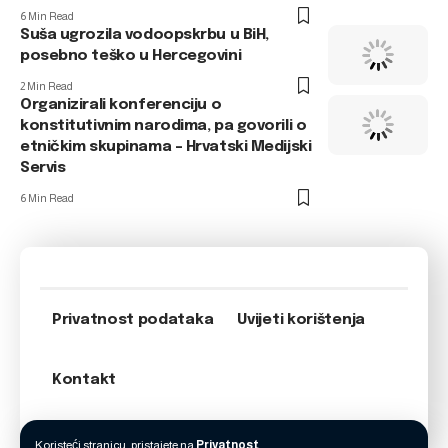
6 Min Read
Suša ugrozila vodoopskrbu u BiH,
posebno teško u Hercegovini
2 Min Read
Organizirali konferenciju o
konstitutivnim narodima, pa govorili o
etničkim skupinama – Hrvatski Medijski
Servis
6 Min Read
Privatnost podataka
Uvijeti korištenja
Kontakt
Koristeći stranicu, pristajete na
Privatnost