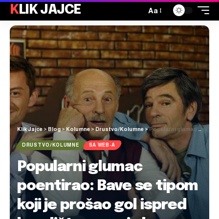
KLIK JAJCE
Aa
Klik Jajce
>
Blog
>
Kolumne
>
Drustvo/Kolumne
>
Popularni glumac poentirao: Bave se tipom koji je prošao gol ispred kazališta, a ovaj ukrao 100 milijuna i još govori “nisam, Allaha mi”
DRUSTVO/KOLUMNE
SA WEB-A
Popularni glumac
poentirao: Bave se tipom
koji je prošao gol ispred