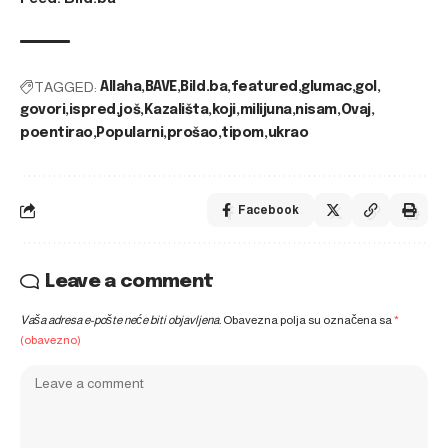
TAGGED:
Allaha
BAVE
Bild.ba
featured
glumac
gol
govori
ispred
još
Kazališta
koji
milijuna
nisam
Ovaj
poentirao
Popularni
prošao
tipom
ukrao
Facebook
Leave a comment
Vaša adresa e-pošte neće biti objavljena.
Obavezna polja su označena sa
*
(obavezno)